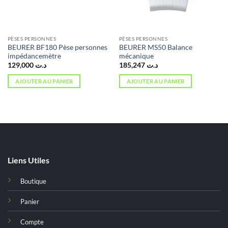
PÈSES PERSONNES
PÈSES PERSONNES
BEURER BF180 Pèse personnes
BEURER MS50 Balance
impédancemètre
mécanique
129,000
د.ت
185,247
د.ت
AJOUTER AU PANIER
AJOUTER AU PANIER
Liens Utiles
Boutique
Panier
Compte