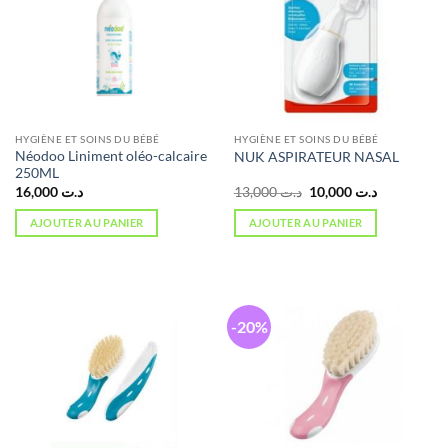
HYGIÈNE ET SOINS DU BÉBÉ
HYGIÈNE ET SOINS DU BÉBÉ
Néodoo Liniment oléo-calcaire
NUK ASPIRATEUR NASAL
250ML
Le
Le
16,000
د.ت
13,000
د.ت
10,000
د.ت
prix
prix
initial
actuel
AJOUTER AU PANIER
AJOUTER AU PANIER
était :
est :
د.ت 10,000.
د.ت 13,000.
-20%