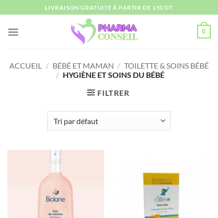
Passer
LIVRAISON GRATUITE À PARTIR DE 150 DT
au
contenu
0
ACCUEIL
/
BÉBÉ ET MAMAN
/
TOILETTE & SOINS BÉBÉ
/
HYGIÈNE ET SOINS DU BÉBÉ
FILTRER