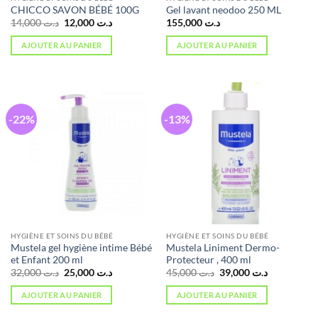
CHICCO SAVON BÉBÉ 100G
Gel lavant neodoo 250 ML
Le
Le
14,000
د.ت
12,000
د.ت
155,000
د.ت
prix
prix
initial
actuel
AJOUTER AU PANIER
AJOUTER AU PANIER
était :
est :
د.ت 12,000.
د.ت 14,000.
-22%
-13%
HYGIÈNE ET SOINS DU BÉBÉ
HYGIÈNE ET SOINS DU BÉBÉ
Mustela gel hygiène intime Bébé
Mustela Liniment Dermo-
et Enfant 200 ml
Protecteur , 400 ml
Le
Le
Le
Le
32,000
د.ت
25,000
د.ت
45,000
د.ت
39,000
د.ت
prix
prix
prix
prix
initial
actuel
initial
actuel
AJOUTER AU PANIER
AJOUTER AU PANIER
était :
est :
était :
est :
د.ت 39,000.
د.ت 45,000.
د.ت 25,000.
د.ت 32,000.