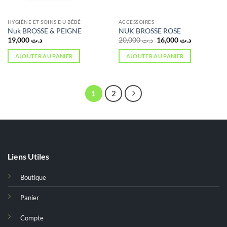
HYGIÈNE ET SOINS DU BÉBÉ
ACCESSOIRES
Nuk BROSSE & PEIGNE
NUK BROSSE ROSE
Le
Le
19,000
د.ت
20,000
د.ت
16,000
د.ت
prix
prix
initial
actuel
AJOUTER AU PANIER
AJOUTER AU PANIER
était :
est :
د.ت 16,000.
د.ت 20,000.
1
2
Liens Utiles
Boutique
Panier
Compte