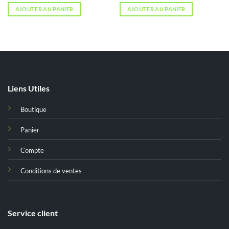
initial
actuel
initial
actuel
AJOUTER AU PANIER
AJOUTER AU PANIER
était :
est :
était :
est :
د.ت 60,000.
د.ت 70,000.
د.ت 124,000.
د.ت 146,000.
Liens Utiles
Boutique
Panier
Compte
Conditions de ventes
Service client