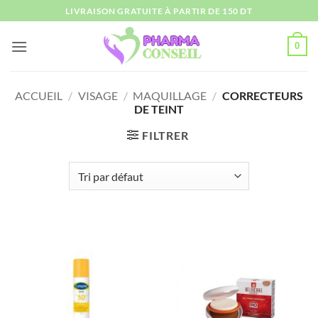
Passer
LIVRAISON GRATUITE À PARTIR DE 150 DT
au
contenu
0
ACCUEIL
/
VISAGE
/
MAQUILLAGE
/
CORRECTEURS
DE TEINT
FILTRER