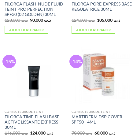
FILORGA FLASH-NUDE FLUID
FILORGA PORE-EXPRESS BASE
TEINT PRO PERFECTION
REGULATRICE 30ML
SPF30 (02 GOLDEN) 30ML
Le
Le
Le
Le
123,000
د.ت
90,000
د.ت
124,000
د.ت
105,000
د.ت
prix
prix
prix
prix
initial
actuel
initial
actuel
AJOUTER AU PANIER
AJOUTER AU PANIER
était :
est :
était :
est :
د.ت 124,000.
د.ت 90,000.
د.ت 123,000.
-15%
-14%
CORRECTEURS DE TEINT
CORRECTEURS DE TEINT
FILORGA TIME-FLASH BASE
MARTIDERM DSP COVER
ACTIVE LISSANTE EXPRESS
SPF50+ 4ML
30ML
Le
Le
Le
Le
146,000
د.ت
124,000
د.ت
70,000
د.ت
60,000
د.ت
prix
prix
prix
prix