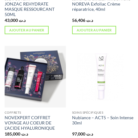
JONZAC REHYDRATE
NOREVA Exfoliac Crème
MASQUE RESSOURCANT
réparatrice, 40ml
50ML
43,000
د.ت
56,406
د.ت
AJOUTER AU PANIER
AJOUTER AU PANIER
COFFRETS
SOINS SPÉCIFIQUES
NOVEXPERT COFFRET
Nubiance – ACT5 – Soin Intense
VOYAGE AU COEUR DE
30ml
L’ACIDE HYALURONIQUE
185,000
د.ت
97,000
د.ت