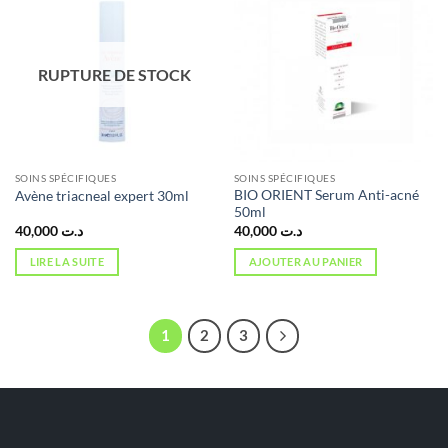
RUPTURE DE STOCK
SOINS SPÉCIFIQUES
SOINS SPÉCIFIQUES
BIO ORIENT Serum Anti-acné
Avène triacneal expert 30ml
50ml
40,000
د.ت
40,000
د.ت
LIRE LA SUITE
AJOUTER AU PANIER
1
2
3