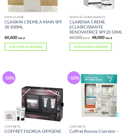
NON CLASSÉ
SOINS ÉCLAIRCISSANTS
CLAISKIN CREME A MAIN SPF
CLARENIA CREME
30 100ML
ECLAIRCISSANTE
RENOVATRICE SPF20 50ML
Le
Le
60,600
د.ت
60,000
د.ت
48,000
د.ت
prix
prix
initial
actuel
AJOUTER AU PANIER
AJOUTER AU PANIER
était :
est :
د.ت 48,000.
د.ت 60,000.
-10%
-10%
COFFRETS
COFFRETS
COFFRET FILORGA OXYGENE
Coffret Roncey Clairskin –