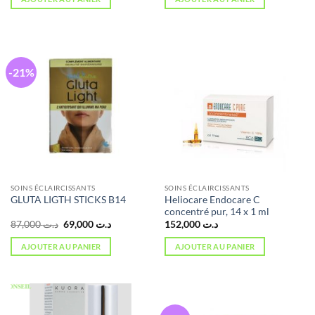
-21%
SOINS ÉCLAIRCISSANTS
SOINS ÉCLAIRCISSANTS
Heliocare Endocare C
GLUTA LIGTH STICKS B14
concentré pur, 14 x 1 ml
Le
Le
87,000
د.ت
69,000
د.ت
152,000
د.ت
prix
prix
initial
actuel
AJOUTER AU PANIER
AJOUTER AU PANIER
était :
est :
د.ت 69,000.
د.ت 87,000.