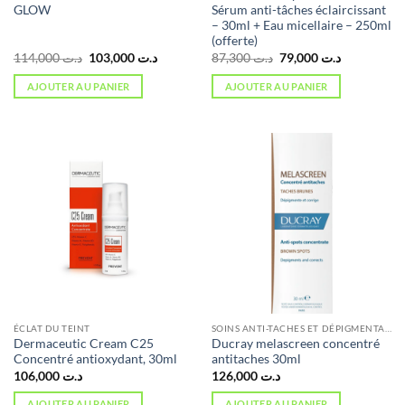
GLOW
Sérum anti-tâches éclaircissant
– 30ml + Eau micellaire – 250ml
(offerte)
Le
Le
Le
Le
114,000
د.ت
103,000
د.ت
87,300
د.ت
79,000
د.ت
prix
prix
prix
prix
initial
actuel
initial
actuel
AJOUTER AU PANIER
AJOUTER AU PANIER
était :
est :
était :
est :
د.ت 79,000.
د.ت 87,300.
د.ت 103,000.
د.ت 114,000.
ÉCLAT DU TEINT
SOINS ANTI-TACHES ET DÉPIGMENTANTS
Dermaceutic Cream C25
Ducray melascreen concentré
Concentré antioxydant, 30ml
antitaches 30ml
106,000
د.ت
126,000
د.ت
AJOUTER AU PANIER
AJOUTER AU PANIER