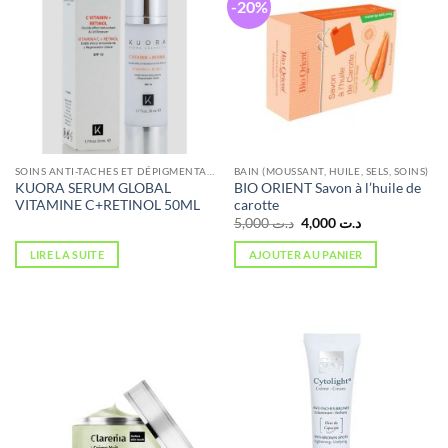
-20%
SOINS ANTI-TACHES ET DÉPIGMENTANTS
BAIN (MOUSSANT, HUILE, SELS, SOINS)
KUORA SERUM GLOBAL
BIO ORIENT Savon à l’huile de
VITAMINE C+RETINOL 50ML
carotte
Le
Le
5,000
د.ت
4,000
د.ت
prix
prix
initial
actuel
LIRE LA SUITE
AJOUTER AU PANIER
était :
est :
د.ت 4,000.
د.ت 5,000.