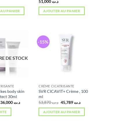
51,000
د.ت
 AU PANIER
AJOUTER AU PANIER
-15%
RE DE STOCK
TRISANTE
CRÈME CICATRISANTE
lkes body skin
SVR CICAVIT+ Crème , 100
tect 30ml
ml
Le
Le
Le
Le
36,000
د.ت
53,870
د.ت
45,789
د.ت
prix
prix
prix
prix
initial
actuel
initial
actuel
UITE
AJOUTER AU PANIER
était :
est :
était :
est :
د.ت 45,789.
د.ت 53,870.
د.ت 36,000.
د.ت 53,000.