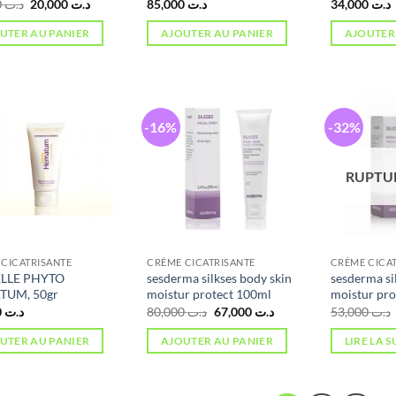
Le
Le
30,000
د.ت
20,000
د.ت
85,000
د.ت
34,000
د.ت
prix
prix
initial
actuel
UTER AU PANIER
AJOUTER AU PANIER
AJOUTER
était :
est :
د.ت 20,000.
د.ت 30,000.
-16%
-32%
RUPTU
CICATRISANTE
CRÈME CICATRISANTE
CRÈME CICA
LLE PHYTO
sesderma silkses body skin
sesderma si
UM, 50gr
moistur protect 100ml
moistur pro
Le
Le
23,000
د.ت
80,000
د.ت
67,000
د.ت
53,000
د.ت
prix
prix
initial
actuel
UTER AU PANIER
AJOUTER AU PANIER
LIRE LA S
était :
est :
د.ت 67,000.
د.ت 80,000.