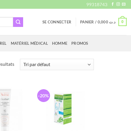
99318743
0
SE CONNECTER
PANIER /
0,000
د.ت
REL
MATÉRIEL MÉDICAL
HOMME
PROMOS
ésultats
-20%