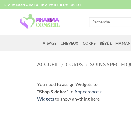
Passer
LIVRAISON GRATUITE À PARTIR DE 150 DT
au
contenu
Recherche
pour :
VISAGE
CHEVEUX
CORPS
BÉBÉ ET MAMAN
ACCUEIL
/
CORPS
/
SOINS SPÉCIFIQ
You need to assign Widgets to
"Shop Sidebar"
in
Appearance >
Widgets
to show anything here