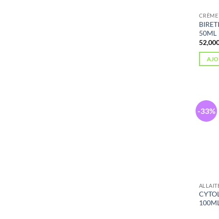
CRÈME 
BIRET
50ML
AJO
-33%
ALLAI
CYTO
100M