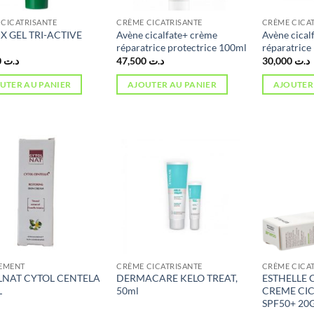
CICATRISANTE
CRÈME CICATRISANTE
CRÈME CICA
IX GEL TRI-ACTIVE
Avène cicalfate+ crème
Avène cical
réparatrice protectrice 100ml
réparatrice
52,000
د.ت
47,500
د.ت
30,000
د.ت
UTER AU PANIER
AJOUTER AU PANIER
AJOUTER
TEMENT
CRÈME CICATRISANTE
CRÈME CICA
LNAT CYTOL CENTELA
DERMACARE KELO TREAT,
ESTHELLE 
L
50ml
CREME CI
SPF50+ 20