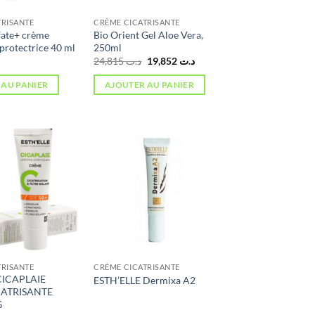
TRISANTE
CRÈME CICATRISANTE
fate+ crème
Bio Orient Gel Aloe Vera,
 protectrice 40 ml
250ml
Le
Le
24,815
د.ت
19,852
د.ت
prix
prix
initial
actuel
 AU PANIER
AJOUTER AU PANIER
était :
est :
د.ت 19,852.
د.ت 24,815.
TRISANTE
CRÈME CICATRISANTE
CICAPLAIE
ESTH’ELLE Dermixa A2
CATRISANTE
G