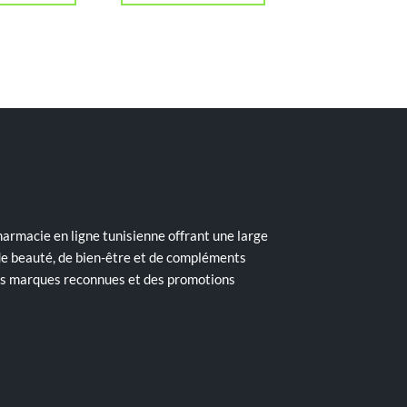
د.ت 74,522.
د.ت 93,152.
armacie en ligne tunisienne offrant une large
de beauté, de bien-être et de compléments
des marques reconnues et des promotions