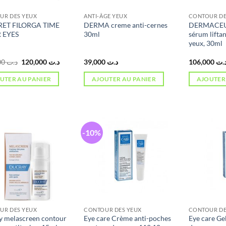
UR DES YEUX
ANTI-ÂGE YEUX
CONTOUR DE
ET FILORGA TIME
DERMA creme anti-cernes
DERMACEUT
R EYES
30ml
sérum lifta
yeux, 30ml
Le
Le
134,000
د.ت
120,000
د.ت
39,000
د.ت
106,000
.ت
prix
prix
initial
actuel
UTER AU PANIER
AJOUTER AU PANIER
AJOUTER
était :
est :
د.ت 120,000.
د.ت 134,000.
-10%
UR DES YEUX
CONTOUR DES YEUX
CONTOUR DE
y melascreen contour
Eye care Crème anti-poches
Eye care Ge