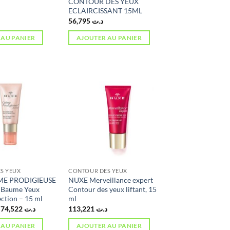
CONTOUR DES YEUX
ECLAIRCISSANT 15ML
56,795
د.ت
 AU PANIER
AJOUTER AU PANIER
S YEUX
CONTOUR DES YEUX
ME PRODIGIEUSE
NUXE Merveillance expert
 Baume Yeux
Contour des yeux liftant, 15
ction – 15 ml
ml
Le
Le
74,522
د.ت
113,221
د.ت
prix
prix
initial
actuel
 AU PANIER
AJOUTER AU PANIER
était :
est :