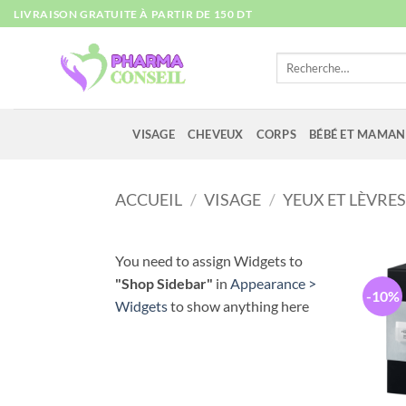
Passer
LIVRAISON GRATUITE À PARTIR DE 150 DT
au
contenu
Recherche
pour :
VISAGE
CHEVEUX
CORPS
BÉBÉ ET MAMAN
ACCUEIL
/
VISAGE
/
YEUX ET LÈVRE
You need to assign Widgets to
"Shop Sidebar"
in
Appearance >
-10%
Widgets
to show anything here