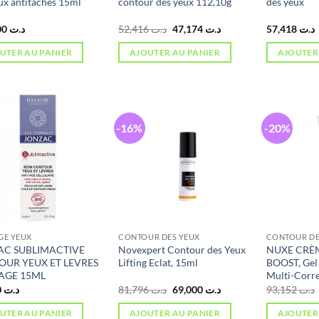
ux antitaches 15ml
contour des yeux 112,10g
des yeux
Le
Le
111,000
د.ت
52,416
د.ت
47,174
د.ت
57,418
د.ت
prix
prix
initial
actuel
UTER AU PANIER
AJOUTER AU PANIER
AJOUTER
était :
est :
د.ت 47,174.
د.ت 52,416.
-16%
-20%
GE YEUX
CONTOUR DES YEUX
CONTOUR DE
AC SUBLIMACTIVE
Novexpert Contour des Yeux
NUXE CRÈ
UR YEUX ET LEVRES
Lifting Eclat, 15ml
BOOST, Gel
AGE 15ML
Multi-Corre
Le
Le
68,000
د.ت
81,796
د.ت
69,000
د.ت
93,152
د.ت
prix
prix
initial
actuel
UTER AU PANIER
AJOUTER AU PANIER
AJOUTER
était :
est :