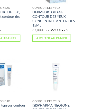
S YEUX
CONTOUR DES YEUX
IC LIFT 5.0,
DERMEDIC OILAGE
nt contour des
CONTOUR DES YEUX
CONCENTREE ANTI-RIDES
15ML
Le
Le
د
37,000
د.ت
27,000
د.ت
prix
prix
initial
actuel
 AU PANIER
AJOUTER AU PANIER
était :
est :
د.ت 27,000.
د.ت 37,000.
S YEUX
CONTOUR DES YEUX
l tenseur contour
ISISPHARMA NEOTONE