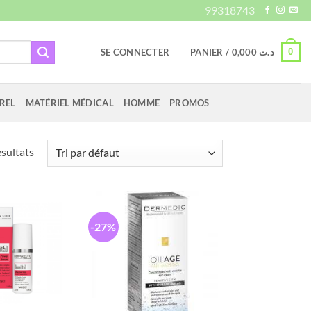
99318743
0
SE CONNECTER
PANIER /
0,000
د.ت
REL
MATÉRIEL MÉDICAL
HOMME
PROMOS
ésultats
-27%