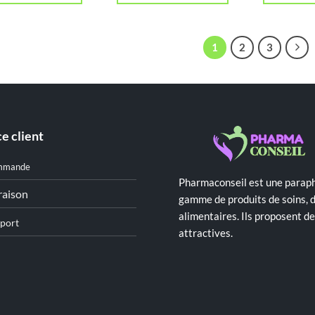
د.ت 69,000.
د.ت 81,796.
1
2
3
e client
mmande
Pharmaconseil est une paraph
raison
gamme de produits de soins, 
alimentaires. Ils proposent 
port
attractives.