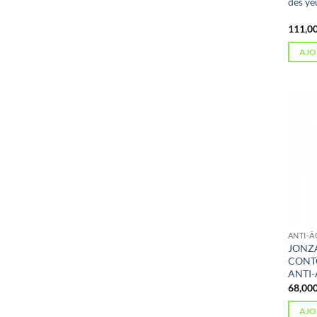
des ye
AJO
ANTI-Â
JONZ
CONTO
ANTI-
AJO