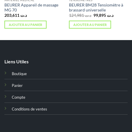
MATÉRIEL MÉDICAL
TENSIOMÈTRES
BEURER Appareil de massage
BEURER BM28 Tensiomètre à
MG 70
brassard universelle
Le
Le
203,611
د.ت
124,981
د.ت
99,895
د.ت
prix
prix
initial
actuel
AJOUTER AU PANIER
AJOUTER AU PANIER
était :
est :
د.ت 124,981.
Liens Utiles
Boutique
Panier
Compte
Conditions de ventes