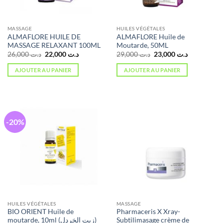
MASSAGE
HUILES VÉGÉTALES
ALMAFLORE HUILE DE
ALMAFLORE Huile de
MASSAGE RELAXANT 100ML
Moutarde, 50ML
Le
Le
Le
Le
26,000
د.ت
22,000
د.ت
29,000
د.ت
23,000
د.ت
prix
prix
prix
prix
initial
actuel
initial
actuel
AJOUTER AU PANIER
AJOUTER AU PANIER
était :
est :
était :
est :
د.ت 23,000.
د.ت 29,000.
د.ت 22,000.
د.ت 26,000.
-20%
HUILES VÉGÉTALES
MASSAGE
BIO ORIENT Huile de
Pharmaceris X Xray-
moutarde, 10ml (زيت الخردل)
Subtilimasage crème de