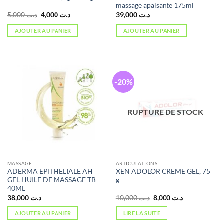
massage apaisante 175ml
Le
Le
5,000
د.ت
4,000
د.ت
39,000
د.ت
prix
prix
initial
actuel
AJOUTER AU PANIER
AJOUTER AU PANIER
était :
est :
د.ت 4,000.
د.ت 5,000.
-20%
RUPTURE DE STOCK
MASSAGE
ARTICULATIONS
ADERMA EPITHELIALE AH
XEN ADOLOR CREME GEL, 75
GEL HUILE DE MASSAGE TB
g
40ML
Le
Le
38,000
د.ت
10,000
د.ت
8,000
د.ت
prix
prix
initial
actuel
AJOUTER AU PANIER
LIRE LA SUITE
était :
est :