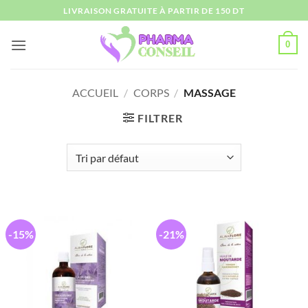
Passer
LIVRAISON GRATUITE À PARTIR DE 150 DT
au
contenu
0
ACCUEIL
/
CORPS
/
MASSAGE
FILTRER
-15%
-21%