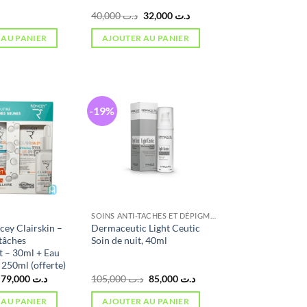
Le
Le
40,000
د.ت
32,000
د.ت
prix
prix
initial
actuel
 AU PANIER
AJOUTER AU PANIER
était :
est :
د.ت 32,000.
د.ت 40,000.
-19%
SOINS ANTI-TACHES ET DÉPIGMENTANTS
cey Clairskin –
Dermaceutic Light Ceutic
tâches
Soin de nuit, 40ml
nt – 30ml + Eau
 250ml (offerte)
Le
Le
Le
Le
79,000
د.ت
105,000
د.ت
85,000
د.ت
prix
prix
prix
prix
initial
actuel
initial
actuel
 AU PANIER
AJOUTER AU PANIER
était :
est :
était :
est :