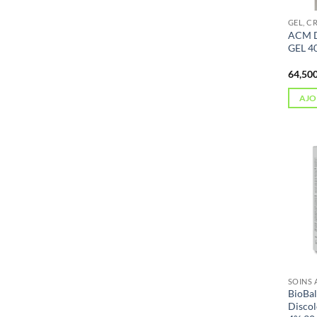
GEL, C
ACM 
GEL 4
AJO
BioBa
Discol