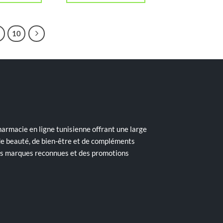
د.ت 85,000.
د.ت 105,000.
د.ت 79,000.
د.ت 87,300.
10
armacie en ligne tunisienne offrant une large
de beauté, de bien-être et de compléments
des marques reconnues et des promotions