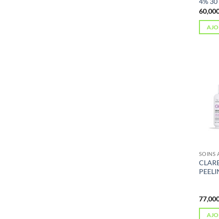
4% 30
AJO
CLAR
PEELI
AJO