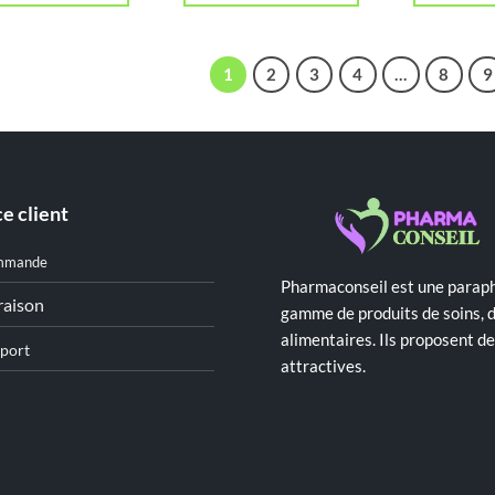
1
2
3
4
…
8
9
e client
mmande
Pharmaconseil est une paraph
raison
gamme de produits de soins, 
alimentaires. Ils proposent 
port
attractives.