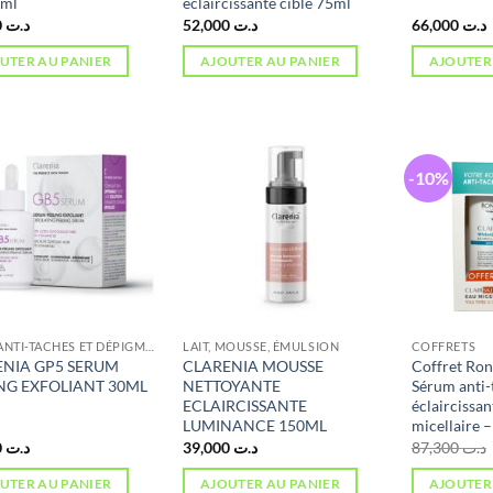
 ml
éclaircissante cible 75ml
60,000
د.ت
52,000
د.ت
66,000
د.ت
UTER AU PANIER
AJOUTER AU PANIER
AJOUTER
-10%
SOINS ANTI-TACHES ET DÉPIGMENTANTS
LAIT, MOUSSE, ÉMULSION
COFFRETS
ENIA GP5 SERUM
CLARENIA MOUSSE
Coffret Ron
NG EXFOLIANT 30ML
NETTOYANTE
Sérum anti-
ECLAIRCISSANTE
éclaircissa
LUMINANCE 150ML
micellaire –
77,000
د.ت
39,000
د.ت
87,300
د.ت
UTER AU PANIER
AJOUTER AU PANIER
AJOUTER