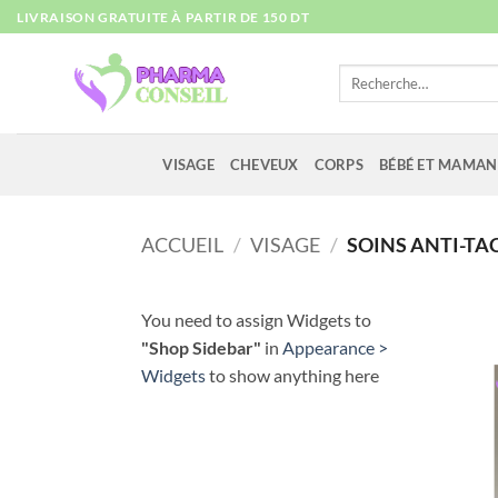
Passer
LIVRAISON GRATUITE À PARTIR DE 150 DT
au
contenu
Recherche
pour :
VISAGE
CHEVEUX
CORPS
BÉBÉ ET MAMAN
ACCUEIL
/
VISAGE
/
SOINS ANTI-TA
You need to assign Widgets to
"Shop Sidebar"
in
Appearance >
Widgets
to show anything here