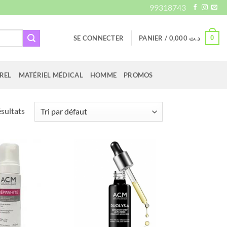
99318743
0
SE CONNECTER
PANIER /
0,000
د.ت
REL
MATÉRIEL MÉDICAL
HOMME
PROMOS
ésultats