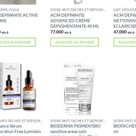
RÈME, HUILE
SOINS ANTI-TACHES ET DÉPIGMENTANTS
LAIT, MOUSS
DEPIWHITE ACTIVE
ACM DEPIWHITE
ACM DEPI
0ML
ADVANCED CRÈME
NETTOYAN
DEPIGMENTANTE 40 ML
ECLAIRCIS
64,500
د.ت
77,000
د.ت
47,000
د.ت
UTER AU PANIER
AJOUTER AU PANIER
AJOUTER
SOINS ANTI-TACHES ET DÉPIGMENTANTS
SOINS ANTI-TACHES ET DÉPIGMENTANTS
lance Sérum
BIODERMA PIGMENTBIO
BIOTACHES
oration Free Lumiskin
sensitive areas soin
ml