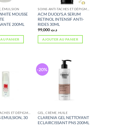
E, ÉMULSION
SOINS ANTI-TACHES ET DÉPIGMENTANTS
WHITE MOUSSE
ACM DUOLYS.A SERUM
TE
RETINOL INTENSIF ANTI-
SANTE 200ML
RIDES 30ML
99,000
د.ت
 AU PANIER
AJOUTER AU PANIER
-20%
SOINS ANTI-TACHES ET DÉPIGMENTANTS
GEL, CRÈME, HUILE
 EMULSION, 30
CLARENIA GEL NETTOYANT
ECLAIRCISSANT PNS 200ML