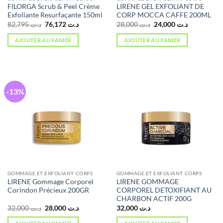
FILORGA Scrub & Peel Crème
LIRENE GEL EXFOLIANT DE
Exfoliante Resurfaçante 150ml
CORP MOCCA CAFFE 200ML
Le
Le
Le
Le
82,795
د.ت
76,172
د.ت
28,000
د.ت
24,000
د.ت
prix
prix
prix
prix
initial
actuel
initial
actuel
AJOUTER AU PANIER
AJOUTER AU PANIER
était :
est :
était :
est :
د.ت 24,000.
د.ت 28,000.
د.ت 76,172.
د.ت 82,795.
-13%
GOMMAGE ET EXFOLIANT CORPS
GOMMAGE ET EXFOLIANT CORPS
LIRENE Gommage Corporel
LIRENE GOMMAGE
Corindon Précieux 200GR
CORPOREL DETOXIFIANT AU
CHARBON ACTIF 200G
Le
Le
32,000
د.ت
28,000
د.ت
32,000
د.ت
prix
prix
initial
actuel