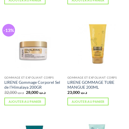
AJOUTER AU PANIER
AJOUTER AU PANIER
était :
est :
د.ت 28,000.
د.ت 32,000.
-13%
GOMMAGE ET EXFOLIANT CORPS
GOMMAGE ET EXFOLIANT CORPS
LIRENE Gommage Corporel Sel
LIRENE GOMMAGE TUBE
de l’Himalaya 200GR
MANGUE 200ML
Le
Le
32,000
د.ت
28,000
د.ت
23,000
د.ت
prix
prix
initial
actuel
AJOUTER AU PANIER
AJOUTER AU PANIER
était :
est :
د.ت 28,000.
د.ت 32,000.