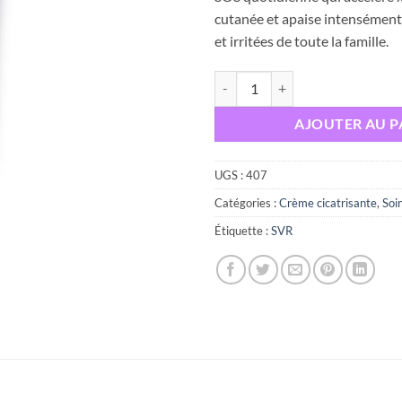
était :
cutanée et apaise intensément
et irritées de toute la famille.
quantité de SVR CICAVIT+ Crème 
AJOUTER AU P
UGS :
407
Catégories :
Crème cicatrisante
,
Soi
Étiquette :
SVR