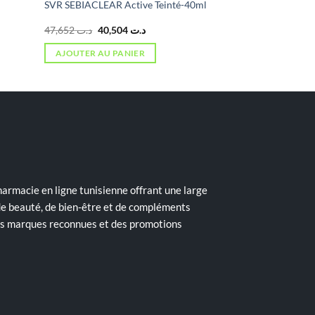
SVR SEBIACLEAR Active Teinté-40ml
Le
Le
47,652
د.ت
40,504
د.ت
prix
prix
initial
actuel
AJOUTER AU PANIER
était :
est :
د.ت 40,504.
د.ت 47,652.
armacie en ligne tunisienne offrant une large
de beauté, de bien-être et de compléments
des marques reconnues et des promotions