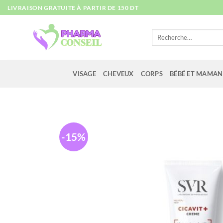
Passer
LIVRAISON GRATUITE À PARTIR DE 150 DT
au
contenu
Recherche
pour :
VISAGE
CHEVEUX
CORPS
BÉBÉ ET MAMAN
-15%