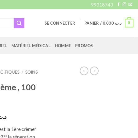
99318743
0
SE CONNECTER
PANIER /
0,000
د.ت
REL
MATÉRIEL MÉDICAL
HOMME
PROMOS
ÉCIFIQUES
/
SOINS
ème , 100
Le
د.ت
prix
est la 1ère crème*
actuel
7** la réparation