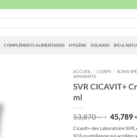
COMPLÉMENTS ALIMENTAIRES
HYGIÈNE
SOLAIRES
BIO & NATU
ACCUEIL
/
CORPS
/
SOINS SP
APAISANTS
SVR CICAVIT+ Cr
ml
Le
53,870
45,789
د.ت
prix
Cicavit+ des Laboratoire SVR, 
initial
SOS quotidienne qui accélère x