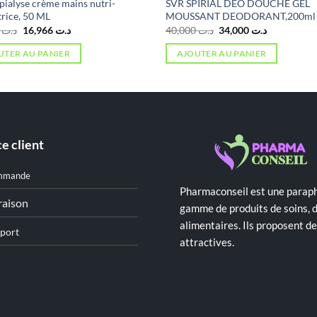
pialyse crème mains nutri-
SVR SPIRIAL DEO DOUCHE GEL
trice, 50 ML
MOUSSANT DEODORANT,200ml
Le
Le
Le
Le
9,961
د.ت
16,966
د.ت
40,000
د.ت
34,000
د.ت
prix
prix
prix
prix
initial
actuel
initial
actuel
UTER AU PANIER
AJOUTER AU PANIER
était :
est :
était :
est :
د.ت 34,000.
د.ت 40,000.
د.ت 16,966.
د.ت 19,961.
e client
mmande
Pharmaconseil est une paraph
raison
gamme de produits de soins, 
alimentaires. Ils proposent 
port
attractives.