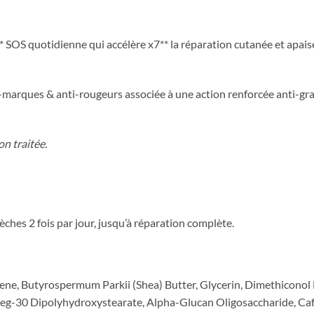
* SOS quotidienne qui accélère x7** la réparation cutanée et apais
ti-marques & anti-rougeurs associée à une action renforcée anti-grat
on traitée.
ches 2 fois par jour, jusqu’à réparation complète.
ne, Butyrospermum Parkii (Shea) Butter, Glycerin, Dimethiconol 
 Peg-30 Dipolyhydroxystearate, Alpha-Glucan Oligosaccharide, Ca