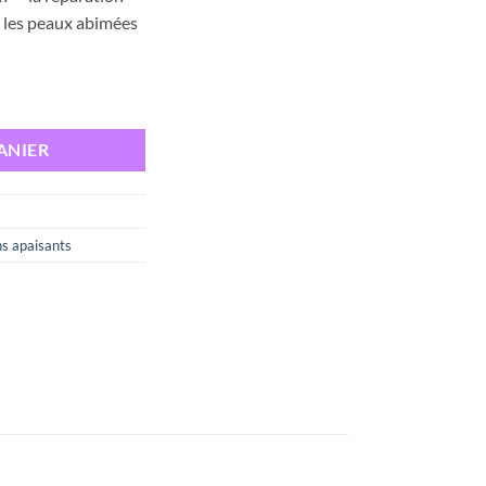
est :
 les peaux abimées
د.ت 45,789.
د.ت 53,870.
, 100 ml
ANIER
ns apaisants