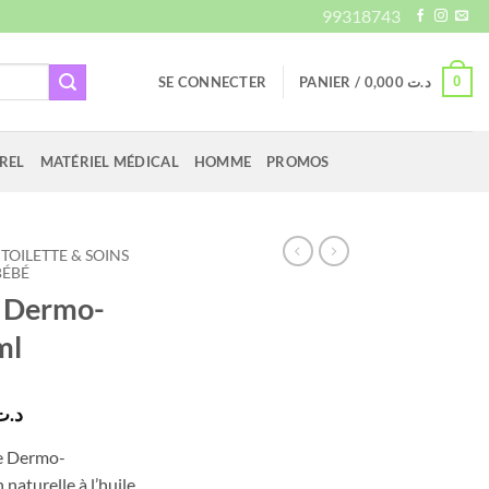
99318743
0
SE CONNECTER
PANIER /
0,000
د.ت
REL
MATÉRIEL MÉDICAL
HOMME
PROMOS
TOILETTE & SOINS
BÉBÉ
t Dermo-
ml
Le
د.ت
prix
re Dermo-
actuel
naturelle à l’huile