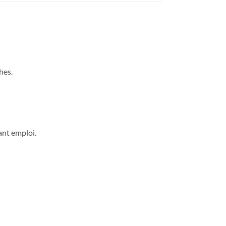
hes.
vant emploi.