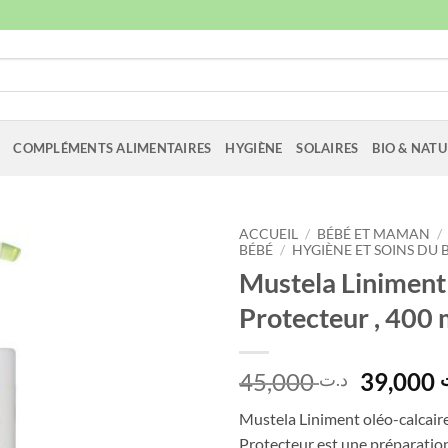
COMPLÉMENTS ALIMENTAIRES
HYGIÈNE
SOLAIRES
BIO & NATU
ACCUEIL
/
BÉBÉ ET MAMAN
/
BÉBÉ
/
HYGIÈNE ET SOINS DU 
Mustela Linimen
Protecteur , 400 
Le
45,000
39,000
د.ت
prix
Mustela Liniment oléo-calcai
initial
Protecteur est une préparation 