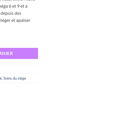
est :
éga 6 et 9 et à
د.ت 39,000.
د.ت 45,000.
e depuis des
téger et apaiser
mo-Protecteur , 400 ml
ANIER
bé
,
Soins du siège