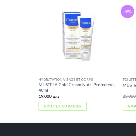
-9%
CORPS
HYDRATATION VISAGE ET CORPS
TOILETT
 LAIT CORPS
MUSTELA Cold Cream Nutri Protecteur,
MUSTE
0ML
40ml
19,000
د.ت
2
AJOUTER AU PANIER
AJO