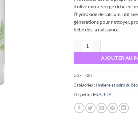
était :
d’olive extra-vierge riche en om
l’hydroxide de calcium, utilisé
générations pour nettoyer, pro
bébé dès la naissance.
quantité de Mustela Liniment Der
AJOUTER AU P
UGS :
500
Catégories :
Hygiène et soins du bé
Étiquette :
MUSTELA