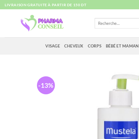
Passer
LIVRAISON GRATUITE À PARTIR DE 150 DT
au
contenu
Recherche
pour :
VISAGE
CHEVEUX
CORPS
BÉBÉ ET MAMAN
-13%