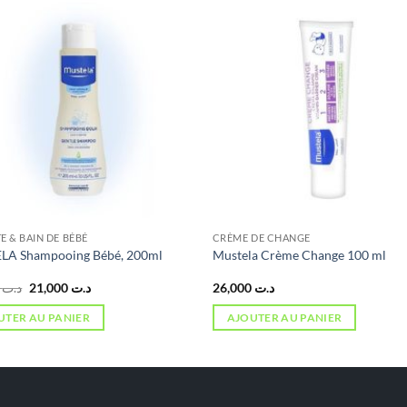
E & BAIN DE BÉBÉ
CRÈME DE CHANGE
LA Shampooing Bébé, 200ml
Mustela Crème Change 100 ml
Le
Le
3,000
د.ت
21,000
د.ت
26,000
د.ت
prix
prix
initial
actuel
UTER AU PANIER
AJOUTER AU PANIER
était :
est :
د.ت 21,000.
د.ت 23,000.