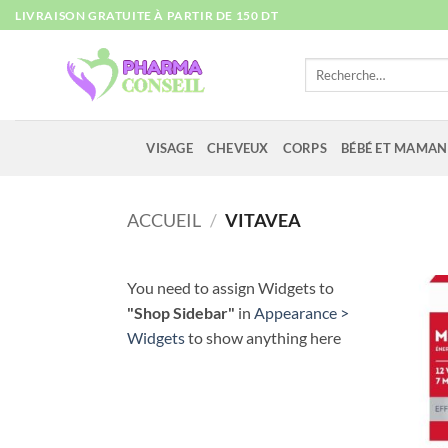
Passer
LIVRAISON GRATUITE À PARTIR DE 150 DT
au
contenu
Recherche
pour :
VISAGE
CHEVEUX
CORPS
BÉBÉ ET MAMAN
ACCUEIL
/
VITAVEA
You need to assign Widgets to
"Shop Sidebar"
in
Appearance >
Widgets
to show anything here