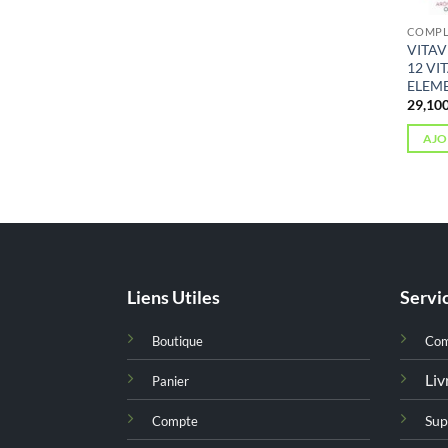
COMPL
VITAV
12 VI
ELEM
AJO
Liens Utiles
Servic
Boutique
Co
Liv
Panier
Sup
Compte