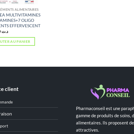
ÉMENTS ALIMENTAIRES
EA MULTIVITAMINES
TAMINES+7 OLIGO
ENTS EFFERVESCENT
29,100
د.ت
UTER AU PANIER
e client
mmande
Pharmaconseil est une paraph
raison
gamme de produits de soins, 
alimentaires. Ils proposent 
port
attractives.