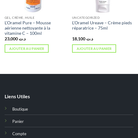
GEL, CRÈME, HUILE
UNCATEGORIZED
L’Oramel Pure – Mousse
L’Oramel Ureave – Crème pieds
aérienne nettoyante à la
réparatrice – 75ml
vitamine C – 100ml
23,000
د.ت
18,100
د.ت
AJOUTER AU PANIER
AJOUTER AU PANIER
Liens Utiles
Boutique
Panier
Compte