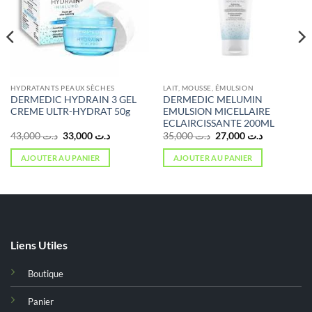
HYDRATANTS PEAUX SÈCHES
LAIT, MOUSSE, ÉMULSION
DERMEDIC HYDRAIN 3 GEL
DERMEDIC MELUMIN
CREME ULTR-HYDRAT 50g
EMULSION MICELLAIRE
ECLAIRCISSANTE 200ML
Le
Le
Le
Le
43,000
د.ت
33,000
د.ت
35,000
د.ت
27,000
د.ت
prix
prix
prix
prix
initial
actuel
initial
actuel
AJOUTER AU PANIER
AJOUTER AU PANIER
était :
est :
était :
est :
د.ت 27,000.
د.ت 35,000.
د.ت 33,000.
د.ت 43,000.
د.ت 36,000.
Liens Utiles
Boutique
Panier