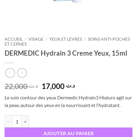
ACCUEIL
/
VISAGE
/
YEUX ET LÈVRES
/
SOINS ANTI-POCHES
ET CERNES
DERMEDIC Hydrain 3 Creme Yeux, 15ml
Le
Le
22,000
17,000
د.ت
د.ت
prix
prix
Le soin contour des yeux Dermedic Hydrain3 Hialuro agit sur
initial
actuel
la peau autour des yeux en la nourrissant et l’hydratant.
était :
est :
د.ت 17,000.
د.ت 22,000.
quantité de DERMEDIC Hydrain 3 Creme Yeux, 15ml
AJOUTER AU PANIER