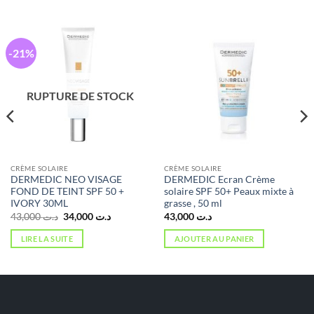
-21%
RUPTURE DE STOCK
CRÈME SOLAIRE
CRÈME SOLAIRE
DERMEDIC NEO VISAGE
DERMEDIC Ecran Crème
FOND DE TEINT SPF 50 +
solaire SPF 50+ Peaux mixte à
IVORY 30ML
grasse , 50 ml
Le
Le
43,000
د.ت
34,000
د.ت
43,000
د.ت
prix
prix
initial
actuel
LIRE LA SUITE
AJOUTER AU PANIER
était :
est :
د.ت 34,000.
د.ت 43,000.