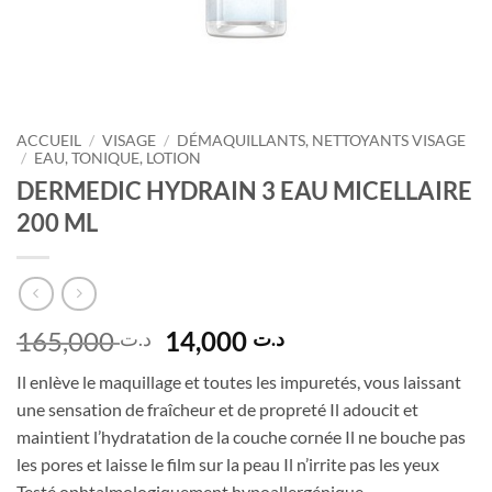
ACCUEIL
/
VISAGE
/
DÉMAQUILLANTS, NETTOYANTS VISAGE
/
EAU, TONIQUE, LOTION
DERMEDIC HYDRAIN 3 EAU MICELLAIRE
200 ML
Le
Le
165,000
14,000
د.ت
د.ت
prix
prix
Il enlève le maquillage et toutes les impuretés, vous laissant
initial
actuel
une sensation de fraîcheur et de propreté Il adoucit et
était :
est :
maintient l’hydratation de la couche cornée Il ne bouche pas
د.ت 14,000.
د.ت 165,000.
les pores et laisse le film sur la peau Il n’irrite pas les yeux
Testé ophtalmologiquement hypoallergénique.