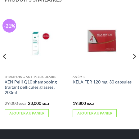
-21%
SHAMPOING ANTIPELLICULAIRE
ANÉMIE
XEN Pelli Q10 shampooing
KELA FER 120 mg, 30 capsules
traitant pellicules grasses ,
200ml
Le
Le
29,000
د.ت
23,000
د.ت
19,800
د.ت
prix
prix
initial
actuel
AJOUTER AU PANIER
AJOUTER AU PANIER
était :
est :
د.ت 23,000.
د.ت 29,000.