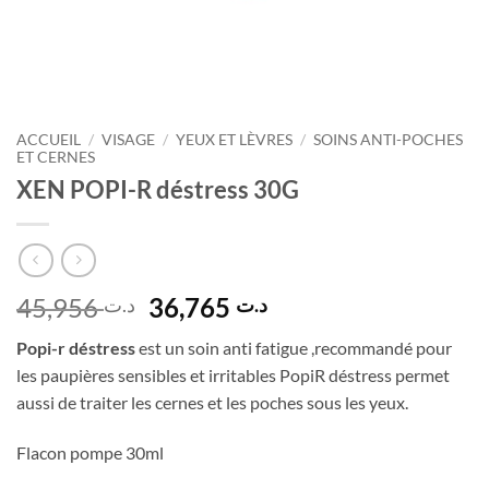
ACCUEIL
/
VISAGE
/
YEUX ET LÈVRES
/
SOINS ANTI-POCHES
ET CERNES
XEN POPI-R déstress 30G
Le
Le
45,956
36,765
د.ت
د.ت
prix
prix
Popi-r déstress
est un soin anti fatigue ,recommandé pour
initial
actuel
les paupières sensibles et irritables PopiR déstress permet
était :
est :
aussi de traiter les cernes et les poches sous les yeux.
د.ت 36,765.
د.ت 45,956.
Flacon pompe 30ml