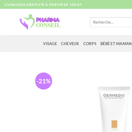
Passer
LIVRAISON GRATUITE À PARTIR DE 150 DT
au
contenu
Recherche
pour :
VISAGE
CHEVEUX
CORPS
BÉBÉ ET MAMAN
-21%