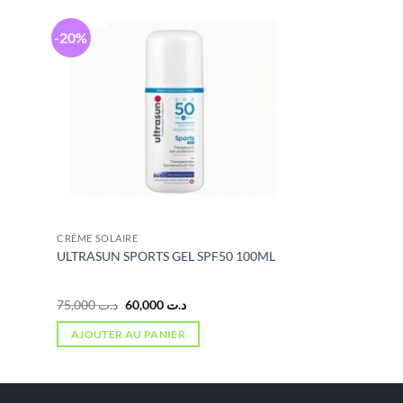
-20%
CRÈME SOLAIRE
ULTRASUN SPORTS GEL SPF50 100ML
Le
Le
75,000
د.ت
60,000
د.ت
prix
prix
initial
actuel
AJOUTER AU PANIER
était :
est :
د.ت 60,000.
د.ت 75,000.