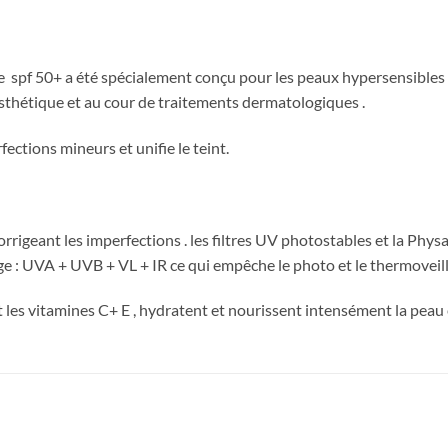
 spf 50+ a été spécialement conçu pour les peaux hypersensibles 
sthétique et au cour de traitements dermatologiques .
ections mineurs et unifie le teint.
orrigeant les imperfections . les filtres UV photostables et la Phy
ge : UVA + UVB + VL + IR ce qui empêche le photo et le thermoveil
t les vitamines C+ E , hydratent et nourissent intensément la peau e