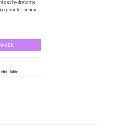
nte et hydratante
actuel
nçu pour les peaux
est :
د.ت 34,000.
د.ت 43,000.
AGE FOND DE TEINT SPF 50 + SAND 30ML
ANIER
eint fluide