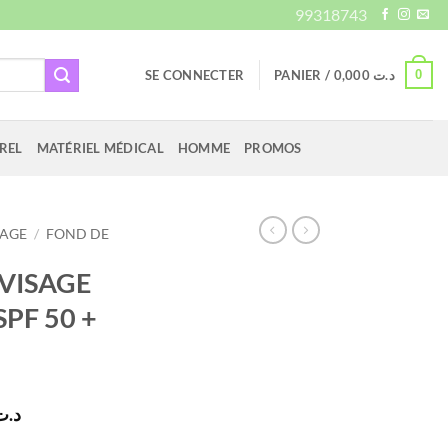
99318743
0
SE CONNECTER
PANIER /
0,000
د.ت
REL
MATÉRIEL MÉDICAL
HOMME
PROMOS
LAGE
/
FOND DE
VISAGE
PF 50 +
Le
د.ت
prix