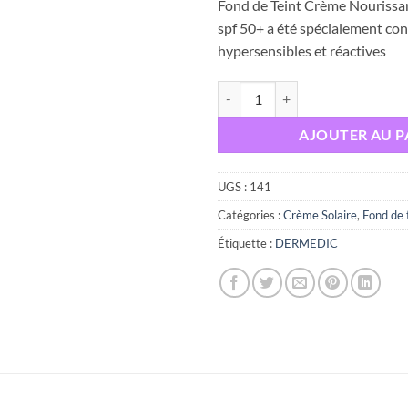
Fond de Teint Crème Nourissa
initial
spf 50+ a été spécialement co
était :
hypersensibles et réactives
quantité de DERMEDIC NEO VIS
AJOUTER AU P
UGS :
141
Catégories :
Crème Solaire
,
Fond de t
Étiquette :
DERMEDIC