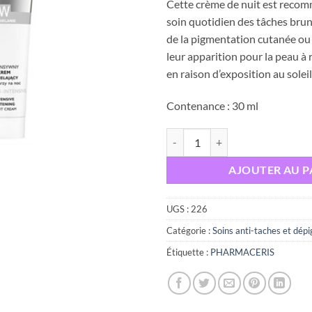
Cette crème de nuit est rec
initial
soin quotidien des tâches brune
était :
de la pigmentation cutanée ou
leur apparition pour la peau à
en raison d’exposition au soleil
Contenance : 30 ml
quantité de PHARMACERIS W Albuc
AJOUTER AU P
UGS :
226
Catégorie :
Soins anti-taches et dép
Étiquette :
PHARMACERIS