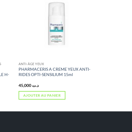
S
ANTI-ÂGE YEUX
PHARMACERIS A CREME YEUX ANTI-
LE H-
RIDES OPTI-SENSILIUM 15ml
45,000
د.ت
AJOUTER AU PANIER