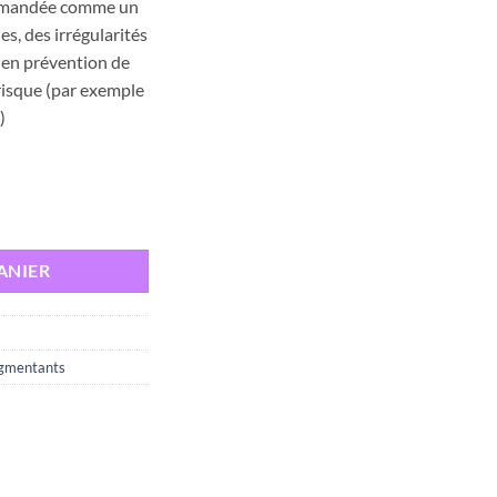
ommandée comme un
actuel
s, des irrégularités
est :
 en prévention de
د.ت 39,000.
د.ت 56,000.
 risque (par exemple
)
in Intensive Crėme de Nuit éclaircissante, 30ml
ANIER
igmentants