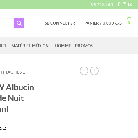
99318743
0
SE CONNECTER
PANIER /
0,000
د.ت
REL
MATÉRIEL MÉDICAL
HOMME
PROMOS
TI-TACHES ET
 Albucin
de Nuit
0ml
Le
د.ت
prix