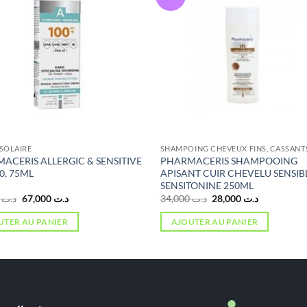
SOLAIRE
SHAMPOING CHEVEUX FINS, CASSANT
ACERIS ALLERGIC & SENSITIVE
PHARMACERIS SHAMPOOING
0, 75ML
APISANT CUIR CHEVELU SENSIB
SENSITONINE 250ML
Le
Le
Le
Le
0,000
د.ت
67,000
د.ت
34,000
د.ت
28,000
د.ت
prix
prix
prix
prix
initial
actuel
initial
actuel
UTER AU PANIER
AJOUTER AU PANIER
était :
est :
était :
est :
د.ت 28,000.
د.ت 34,000.
د.ت 67,000.
د.ت 80,000.