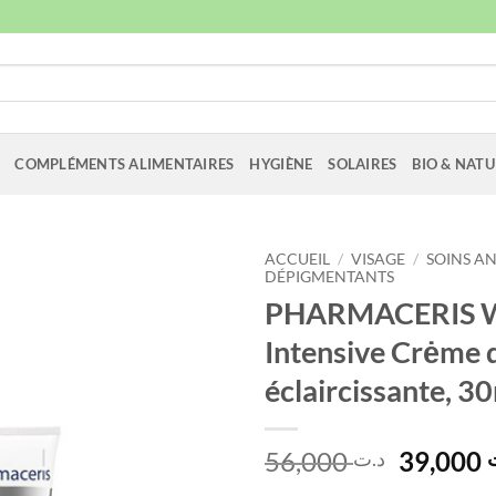
COMPLÉMENTS ALIMENTAIRES
HYGIÈNE
SOLAIRES
BIO & NATU
ACCUEIL
/
VISAGE
/
SOINS AN
DÉPIGMENTANTS
PHARMACERIS W
Intensive Crėme 
éclaircissante, 3
Le
56,000
39,000
د.ت
prix