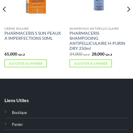
CRÈME SOLAIRE
SHAMPOING ANTIPELLICULAIRE
PHARMACERIS S SUN PEAUX
PHARMACERIS
A IMPERFECTIONS 50ML
SHAMPOOING
ANTIPELLICULAIRE H-PURIN
DRY 250ml
Le
Le
65,000
د.ت
34,000
د.ت
28,000
د.ت
prix
prix
initial
actuel
AJOUTER AU PANIER
AJOUTER AU PANIER
était :
est :
د.ت 28,000.
د.ت 34,000.
د.ت 28,000.
Liens Utiles
Boutique
Panier