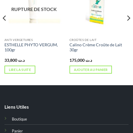
RUPTURE DE STOCK
ANTI VERGETURES
CROÛTES DE LAIT
ESTHELLE PHYTO VERGUM,
Calino Crème Croûte de Lait
100gr
30gr
33,800
د.ت
175,000
د.ت
LIRE LA SUITE
AJOUTER AU PANIER
Liens Utiles
Boutique
Panier