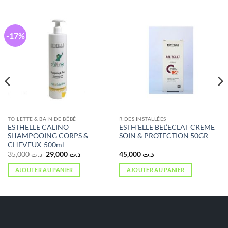
-17%
TOILETTE & BAIN DE BÉBÉ
RIDES INSTALLÉES
ESTHELLE CALINO
ESTH’ELLE BEL’ECLAT CREME
SHAMPOOING CORPS &
SOIN & PROTECTION 50GR
CHEVEUX-500ml
Le
Le
35,000
د.ت
29,000
د.ت
45,000
د.ت
prix
prix
initial
actuel
AJOUTER AU PANIER
AJOUTER AU PANIER
était :
est :
د.ت 29,000.
د.ت 35,000.