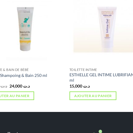
E & BAIN DE BÉBÉ
TOILETTE INTIME
ESTHELLE GEL INTIME LUBRIFIA
 Shampoing & Bain 250 ml
ml
Le
Le
0,000
د.ت
24,000
د.ت
15,000
د.ت
prix
prix
initial
actuel
UTER AU PANIER
AJOUTER AU PANIER
était :
est :
د.ت 24,000.
د.ت 30,000.