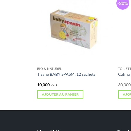
-20%
BIO & NATUREL
TOILETT
Tisane BABY SPASM, 12 sachets
Calino
10,000
د.ت
3
AJOUTER AU PANIER
AJO