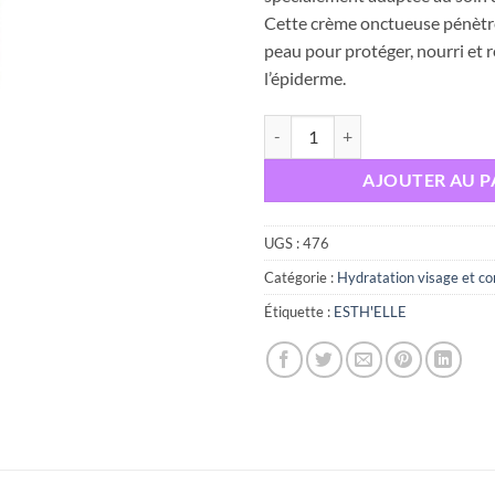
Cette crème onctueuse pénètre
peau pour protéger, nourri et 
l’épiderme.
quantité de CALINO CREME HY
AJOUTER AU P
UGS :
476
Catégorie :
Hydratation visage et co
Étiquette :
ESTH'ELLE