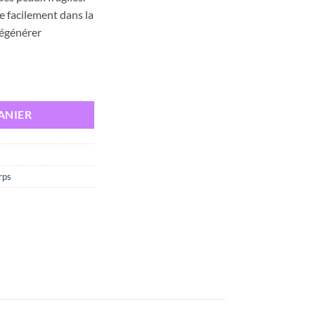
 facilement dans la
régénérer
DRATANTE 50 GR
ANIER
rps