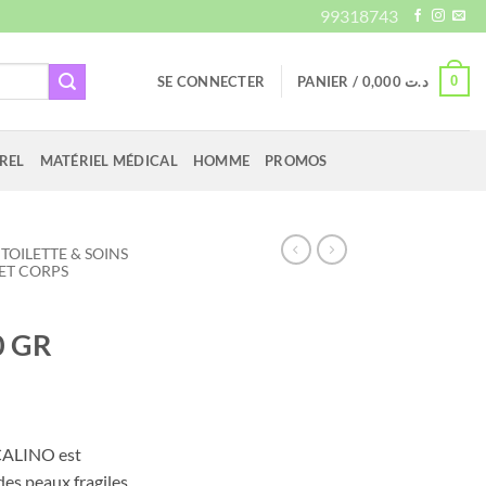
99318743
0
SE CONNECTER
PANIER /
0,000
د.ت
REL
MATÉRIEL MÉDICAL
HOMME
PROMOS
TOILETTE & SOINS
ET CORPS
 GR
 CALINO
est
es peaux fragiles.