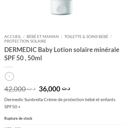
ACCUEIL
/
BÉBÉ ET MAMAN
/
TOILETTE & SOINS BÉBÉ
/
PROTECTION SOLAIRE
DERMEDIC Baby Lotion solaire minérale
SPF 50 , 50ml
Le
Le
42,000
36,000
د.ت
د.ت
prix
prix
Dermedic Sunbrella Crème de protection bébé et enfants
initial
actuel
SPF50 +
était :
est :
د.ت 36,000.
د.ت 42,000.
Rupture de stock