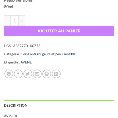
80ml
quantité de Avène sunsimed très haute protection peaux sensibles 80
AJOUTER AU PANIER
UGS :
3282770100778
Catégorie :
Soins anti-rougeurs et peau sensible
Étiquette :
AVENE
DESCRIPTION
AVIS (0)