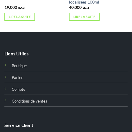
localisées 100ml
19,000
د.ت
40,000
د.ت
LIRE LA SUITE
LIRE LA SUITE
Liens Utiles
Boutique
Panier
Compte
Conditions de ventes
Service client