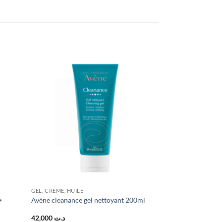
GEL, CRÈME, HUILE
e
Avène cleanance gel nettoyant 200ml
42,000
د.ت