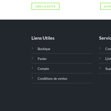
rix
ctuel
LIRE LA SUITE
AJO
st :
د.ت 57,000.
Liens Utiles
Servic
Boutique
Co
Liv
Panier
Sup
Compte
Conditions de ventes