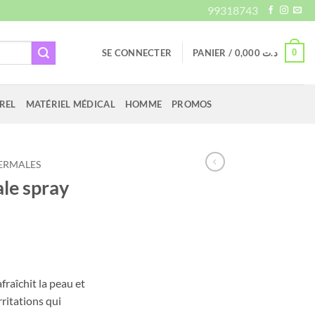
99318743
0
SE CONNECTER
PANIER /
0,000
د.ت
REL
MATÉRIEL MÉDICAL
HOMME
PROMOS
ERMALES
le spray
aîchit la peau et
rritations qui