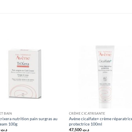
ET BAIN
CRÈME CICATRISANTE
rixera nutrition pain surgras au
Avène cicalfate+ crème réparatric
ream 100g
protectrice 100ml
6,000
د.ت
47,500
د.ت