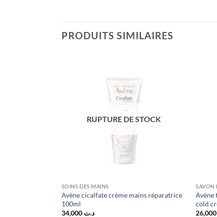
PRODUITS SIMILAIRES
RUPTURE DE STOCK
SOINS DES MAINS
SAVON 
haute protection
Avène cicalfate crème mains réparatrice
Avène t
100ml
cold c
e
34,000
د.ت
2