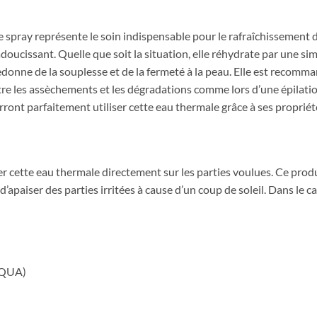
 spray représente le soin indispensable pour le rafraîchissement 
n adoucissant. Quelle que soit la situation, elle réhydrate par une s
redonne de la souplesse et de la fermeté à la peau. Elle est recomm
tre les assèchements et les dégradations comme lors d’une épilati
ront parfaitement utiliser cette eau thermale grâce à ses propriété
iser cette eau thermale directement sur les parties voulues. Ce prod
 d’apaiser des parties irritées à cause d’un coup de soleil. Dans le 
AQUA)