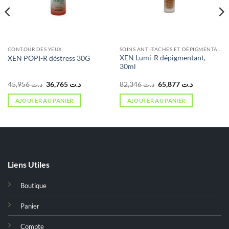
CONTOUR DES YEUX
SOINS ANTI-TACHES ET DÉPIGMENTANTS
XEN Lumi-R dépigmentant,
XEN POPI-R déstress 30G
30ml
Le
Le
Le
Le
45,956
د.ت
36,765
د.ت
82,346
د.ت
65,877
د.ت
prix
prix
prix
prix
initial
actuel
initial
actuel
AJOUTER AU PANIER
AJOUTER AU PANIER
était :
est :
était :
est :
د.ت 65,877.
د.ت 82,346.
د.ت 36,765.
د.ت 45,956.
Liens Utiles
Boutique
Panier
Compte