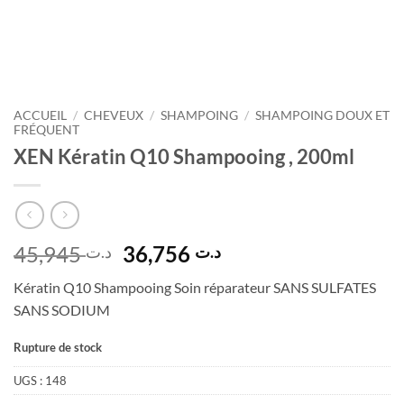
ACCUEIL
/
CHEVEUX
/
SHAMPOING
/
SHAMPOING DOUX ET
FRÉQUENT
XEN Kératin Q10 Shampooing , 200ml
Le
Le
45,945
36,756
د.ت
د.ت
prix
prix
Kératin Q10 Shampooing Soin réparateur SANS SULFATES
initial
actuel
SANS SODIUM
était :
est :
د.ت 36,756.
د.ت 45,945.
Rupture de stock
UGS :
148