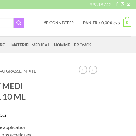
99318743
0
SE CONNECTER
PANIER /
0,000
د.ت
REL
MATÉRIEL MÉDICAL
HOMME
PROMOS
AU GRASSE, MIXTE
 MEDI
 10 ML
Le
د.ت
prix
e application
actuel
sions acnéiques