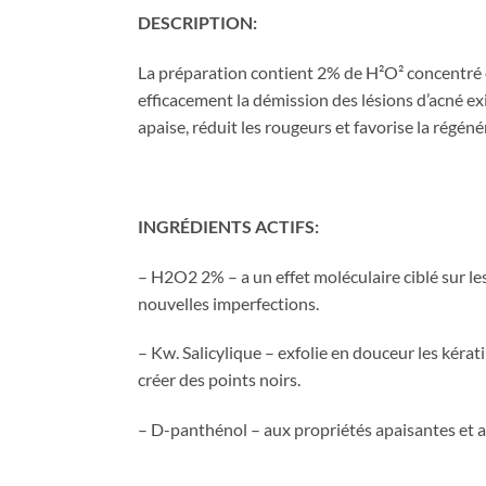
DESCRIPTION:
La préparation contient 2% de H²O² concentré et
efficacement la démission des lésions d’acné exis
apaise, réduit les rougeurs et favorise la régéné
INGRÉDIENTS ACTIFS:
– H2O2 2% – a un effet moléculaire ciblé sur le
nouvelles imperfections.
– Kw. Salicylique – exfolie en douceur les kérati
créer des points noirs.
– D-panthénol – aux propriétés apaisantes et apai