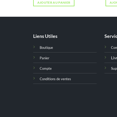
ctuel
AJOUTER AU PANIER
AJO
st :
د.ت 39,000.
Liens Utiles
Servic
Boutique
Co
Liv
Panier
Sup
Compte
Conditions de ventes