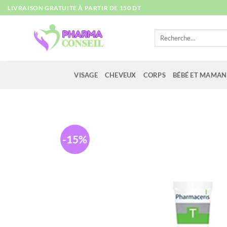
Passer
LIVRAISON GRATUITE À PARTIR DE 150 DT
au
contenu
Recherche
pour :
VISAGE
CHEVEUX
CORPS
BÉBÉ ET MAMAN
-15%