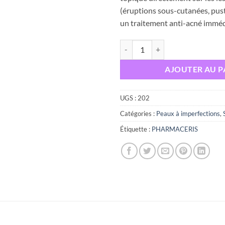
était :
(éruptions sous-cutanées, pust
un traitement anti-acné imméd
quantité de PHARMACERIS T M
AJOUTER AU P
UGS :
202
Catégories :
Peaux à imperfections
,
Étiquette :
PHARMACERIS