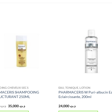
ING CHEVEUX SECS
EAU, TONIQUE, LOTION
MACERIS SHAMPOOING
PHARMACERIS W Puri-albucin E
UCTURANT 250ML
Eclaircissante, 200ml
Le
Le
1,000
د.ت
35,000
د.ت
24,000
د.ت
prix
prix