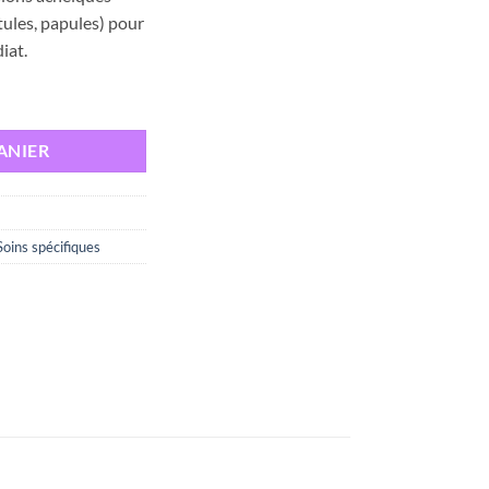
est :
ules, papules) pour
د.ت 33,000.
د.ت 39,000.
iat.
EDI ACNE-POINTGEL 10 ML
ANIER
Soins spécifiques