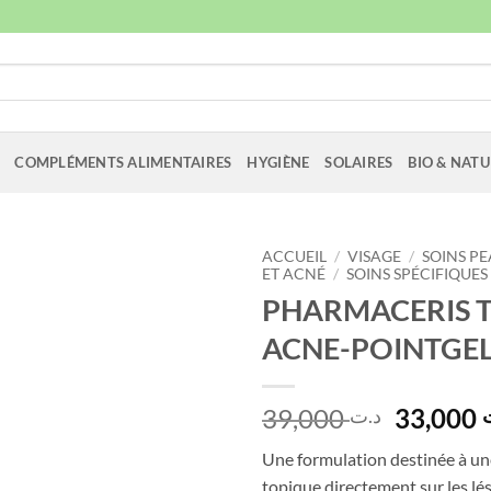
COMPLÉMENTS ALIMENTAIRES
HYGIÈNE
SOLAIRES
BIO & NATU
ACCUEIL
/
VISAGE
/
SOINS PE
ET ACNÉ
/
SOINS SPÉCIFIQUES
PHARMACERIS T
ACNE-POINTGEL
Le
39,000
33,000
د.ت
prix
Une formulation destinée à un
initial
topique directement sur les lé