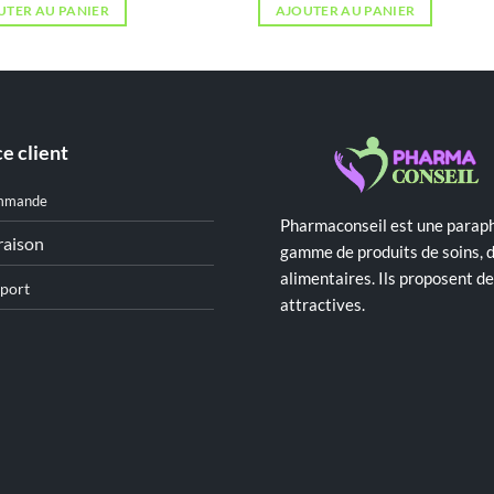
initial
actuel
UTER AU PANIER
AJOUTER AU PANIER
était :
est :
د.ت 35,000.
د.ت 41,000.
e client
mmande
Pharmaconseil est une paraph
raison
gamme de produits de soins, 
alimentaires. Ils proposent 
port
attractives.