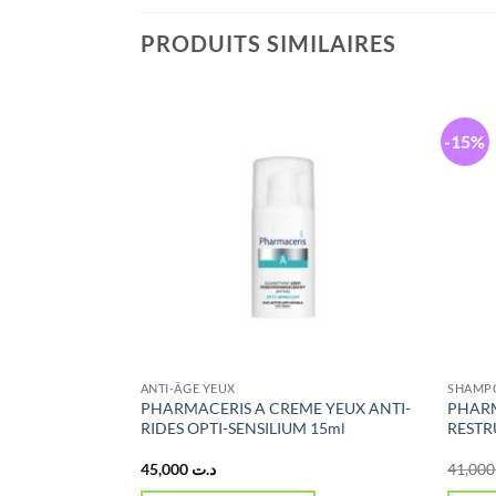
PRODUITS SIMILAIRES
-15%
ÉPIGMENTANTS
ANTI-ÂGE YEUX
SHAMPO
 Action Crème
PHARMACERIS A CREME YEUX ANTI-
PHAR
F50+, 30 ml
RIDES OPTI-SENSILIUM 15ml
RESTR
e
45,000
د.ت
4
rix