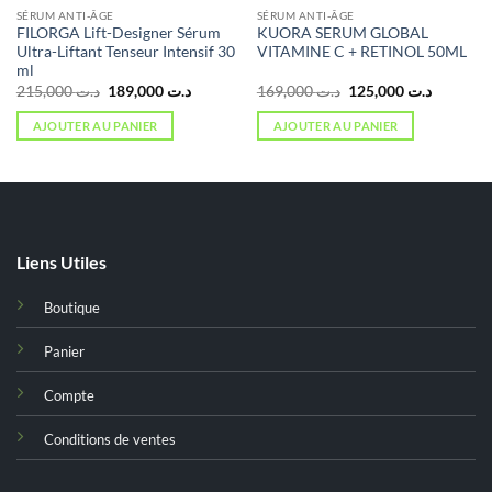
SÉRUM ANTI-ÂGE
SÉRUM ANTI-ÂGE
FILORGA Lift-Designer Sérum
KUORA SERUM GLOBAL
Ultra-Liftant Tenseur Intensif 30
VITAMINE C + RETINOL 50ML
ml
Le
Le
Le
Le
215,000
د.ت
189,000
د.ت
169,000
د.ت
125,000
د.ت
prix
prix
prix
prix
initial
actuel
initial
actuel
AJOUTER AU PANIER
AJOUTER AU PANIER
était :
est :
était :
est :
د.ت 169,000.
د.ت 189,000.
د.ت 215,000.
د.ت 133,000.
Liens Utiles
Boutique
Panier
Compte
Conditions de ventes