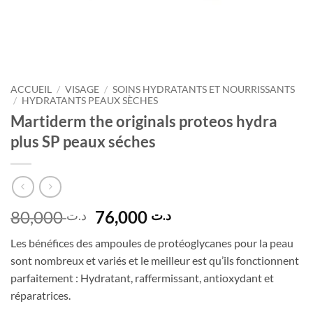
ACCUEIL
/
VISAGE
/
SOINS HYDRATANTS ET NOURRISSANTS
/
HYDRATANTS PEAUX SÈCHES
Martiderm the originals proteos hydra
plus SP peaux séches
Le
Le
80,000
76,000
د.ت
د.ت
prix
prix
Les bénéfices des ampoules de protéoglycanes pour la peau
initial
actuel
sont nombreux et variés et le meilleur est qu’ils fonctionnent
était :
est :
parfaitement : Hydratant, raffermissant, antioxydant et
د.ت 76,000.
د.ت 80,000.
réparatrices.