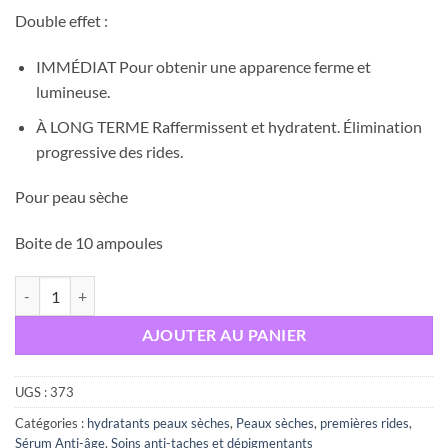
Double effet :
IMMÉDIAT Pour obtenir une apparence ferme et
lumineuse.
À LONG TERME Raffermissent et hydratent. Élimination
progressive des rides.
Pour peau sèche
Boite de 10 ampoules
quantité de Martiderm the originals proteos hydra plus SP peaux séch
AJOUTER AU PANIER
UGS :
373
Catégories :
hydratants peaux sèches
,
Peaux sèches
,
premières rides
,
Sérum Anti-âge
,
Soins anti-taches et dépigmentants