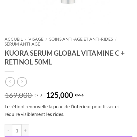
ACCUEIL
/
VISAGE
/
SOINS ANTI-ÂGE ET ANTI-RIDES
/
SÉRUM ANTI-ÂGE
KUORA SERUM GLOBAL VITAMINE C +
RETINOL 50ML
Le
Le
169,000
125,000
د.ت
د.ت
prix
prix
Le rétinol renouvelle la peau de l’intérieur pour lisser et
initial
actuel
réduire visiblement les rides.
était :
est :
د.ت 125,000.
د.ت 169,000.
quantité de KUORA SERUM GLOBAL VITAMINE C + RETINOL 50ML