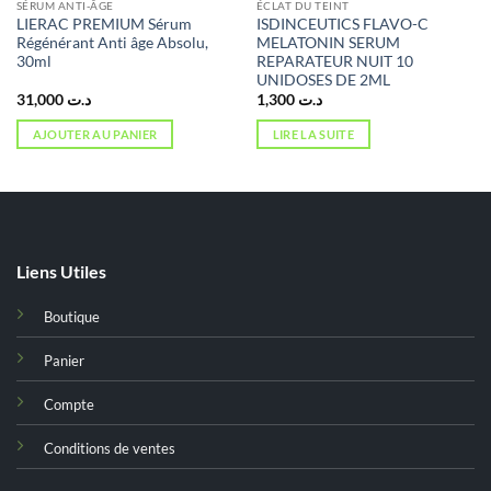
SÉRUM ANTI-ÂGE
ÉCLAT DU TEINT
LIERAC PREMIUM Sérum
ISDINCEUTICS FLAVO-C
Régénérant Anti âge Absolu,
MELATONIN SERUM
30ml
REPARATEUR NUIT 10
UNIDOSES DE 2ML
31,000
د.ت
1,300
د.ت
AJOUTER AU PANIER
LIRE LA SUITE
Liens Utiles
Boutique
Panier
Compte
Conditions de ventes