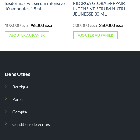
Sesderma c-vit sérum intensive
FILORGA GLOBAL-REPAIR
10 ampoules 1.5ml
INTENSIVE SERUM NUTRI-
JEUNESSE 30 ML
Le
Le
Le
Le
102,000
د.ت
96,000
د.ت
300,000
د.ت
250,000
د.ت
prix
prix
prix
prix
initial
actuel
initial
actuel
AJOUTER AU PANIER
AJOUTER AU PANIER
était :
est :
était :
est :
د.ت 300,000.
د.ت 96,000.
د.ت 102,000.
Liens Utiles
Boutique
Panier
Compte
Conditions de ventes