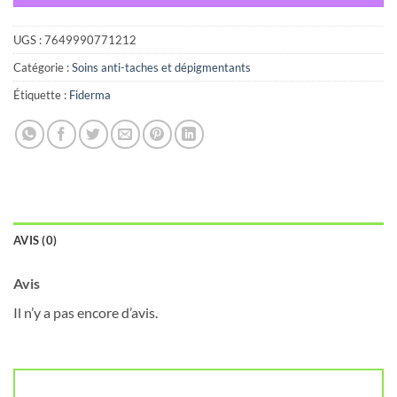
UGS :
7649990771212
Catégorie :
Soins anti-taches et dépigmentants
Étiquette :
Fiderma
AVIS (0)
Avis
Il n’y a pas encore d’avis.