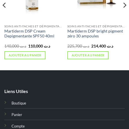
SOINS ANTI-TACHES ET DÉPIGMENTANTS
SOINS ANTI-TACHES ET DÉPIGMENTANTS
Martiderm DSP Cream
Martiderm DSP bright pigment
Depigmentante SPF50 40ml
zéro 30 ampoules
Le
Le
Le
Le
140,000
د.ت
110,000
د.ت
225,700
د.ت
214,400
د.ت
prix
prix
prix
prix
initial
actuel
initial
actuel
AJOUTER AU PANIER
AJOUTER AU PANIER
était :
est :
était :
est :
د.ت 225,700.
د.ت 110,000.
د.ت 140,000.
د.ت 39,000.
Liens Utiles
Boutique
Panier
Compte