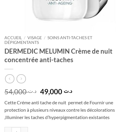
ACCUEIL
/
VISAGE
/
SOINS ANTI-TACHES ET
DÉPIGMENTANTS
DERMEDIC MELUMIN Crème de nuit
concentrée anti-taches
Le
Le
54,000
49,000
د.ت
د.ت
prix
prix
Cette Créme anti tache de nuit permet de Fournir une
initial
actuel
protection à plusieurs niveaux contre les décolorations
était :
est :
,Illuminer les taches d’hyperpigmentation existantes
د.ت 49,000.
د.ت 54,000.
quantité de DERMEDIC MELUMIN Crème de nuit concentrée anti-tac