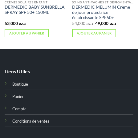
CRÈMES SOLAIRES ENFANT
SOINS ANTI-TACHES ET DÉPIGMENTANTS
DERMEDIC BABY SUNBRELLA
DERMEDIC MELUMIN Crème
SPRAY SPF 50+ 150ML
de jour protectrice
éclaircissante SPF50+
Le
Le
53,000
د.ت
54,000
د.ت
49,000
د.ت
prix
prix
initial
actuel
AJOUTER AU PANIER
AJOUTER AU PANIER
était :
est :
د.ت 49,000.
د.ت 54,000.
Liens Utiles
Boutique
Panier
Compte
Conditions de ventes