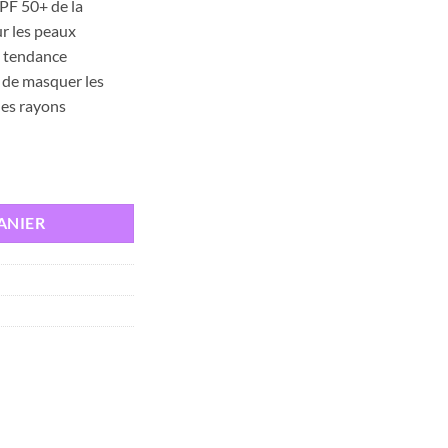
SPF 50+ de la
r les peaux
à tendance
t de masquer les
des rayons
 50+ BB TEINTE LIGHT MEDIUM 50ML
ANIER