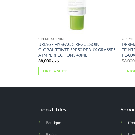
CRÈME SOLAIRE
CRÈME 
ENSE SPF50 PS+
URIAGE HYSEAC 3 REGUL SOIN
DERM
GLOBAL TEINTE SPF50 PEAUX GRASSES
TEINT
A IMPERFECTIONS 40ML
PEAUX
38,000
د.ت
5
LIRE LA SUITE
AJO
Liens Utiles
Servic
Boutique
Co
Liv
Panier