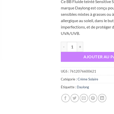
Ce BB Fluide teinté Sensitive 
marque Daylong est conçu pou
sensibles mixtes à grasses ou 
allergique au soleil, dans le bu
imperfections, et de protéger 
UVA/UVB.
quantité de DAYLONG FACE SPF
AJOUTER AU P
UGS :
7612076600621
Catégorie :
Crème Solaire
Étiquette :
Daylong