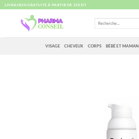
Passer
LIVRAISON GRATUITE À PARTIR DE 150 DT
au
contenu
Recherche
pour :
VISAGE
CHEVEUX
CORPS
BÉBÉ ET MAMAN