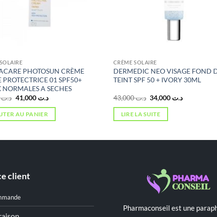
SOLAIRE
CRÈME SOLAIRE
ACARE PHOTOSUN CRÈME
DERMEDIC NEO VISAGE FOND 
E PROTECTRICE 01 SPF50+
TEINT SPF 50 + IVORY 30ML
 NORMALES A SECHES
Le
Le
Le
Le
3,000
د.ت
41,000
د.ت
43,000
د.ت
34,000
د.ت
prix
prix
prix
prix
initial
actuel
initial
actuel
UTER AU PANIER
LIRE LA SUITE
était :
est :
était :
est :
د.ت 34,000.
د.ت 43,000.
د.ت 41,000.
د.ت 53,000.
e client
mmande
Pharmaconseil est une paraph
raison