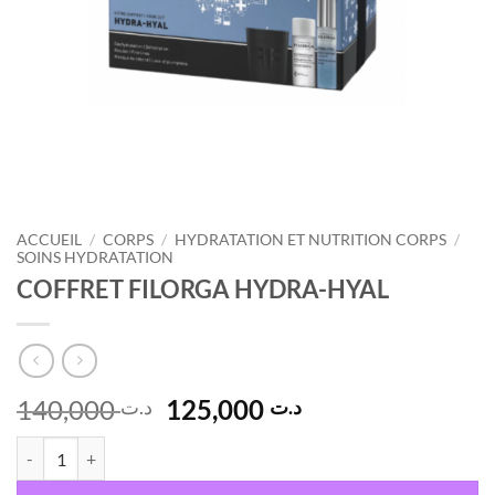
ACCUEIL
/
CORPS
/
HYDRATATION ET NUTRITION CORPS
/
SOINS HYDRATATION
COFFRET FILORGA HYDRA-HYAL
Le
Le
140,000
125,000
د.ت
د.ت
prix
prix
quantité de COFFRET FILORGA HYDRA-HYAL
initial
actuel
était :
est :