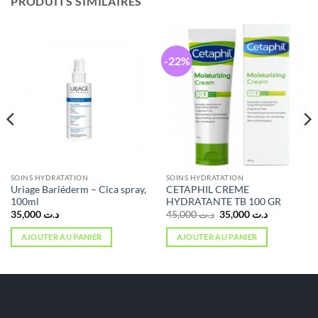
PRODUITS SIMILAIRES
-22%
SOINS HYDRATATION
SOINS HYDRATATION
Uriage Bariéderm – Cica spray,
CETAPHIL CREME
100ml
HYDRATANTE TB 100 GR
Le
Le
35,000
د.ت
45,000
د.ت
35,000
د.ت
prix
prix
initial
actuel
AJOUTER AU PANIER
AJOUTER AU PANIER
était :
est :
د.ت 35,000.
د.ت 45,000.