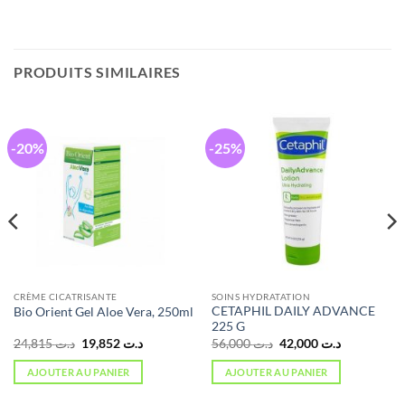
PRODUITS SIMILAIRES
-20%
-25%
CRÈME CICATRISANTE
SOINS HYDRATATION
CETAPHIL DAILY ADVANCE
Bio Orient Gel Aloe Vera, 250ml
225 G
Le
Le
Le
Le
24,815
د.ت
19,852
د.ت
56,000
د.ت
42,000
د.ت
prix
prix
prix
prix
initial
actuel
initial
actuel
AJOUTER AU PANIER
AJOUTER AU PANIER
était :
est :
était :
est :
د.ت 42,000.
د.ت 56,000.
د.ت 19,852.
د.ت 24,815.