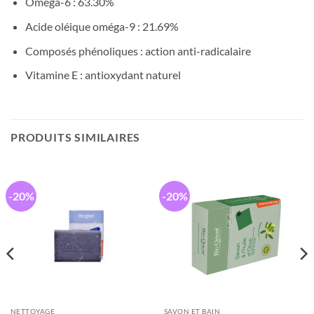
Oméga-6 : 63.30%
Acide oléique oméga-9 : 21.69%
Composés phénoliques : action anti-radicalaire
Vitamine E : antioxydant naturel
PRODUITS SIMILAIRES
-20%
-20%
NETTOYAGE
SAVON ET BAIN