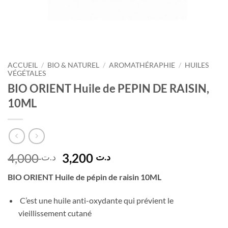
ACCUEIL
/
BIO & NATUREL
/
AROMATHÉRAPHIE
/
HUILES
VÉGÉTALES
BIO ORIENT Huile de PEPIN DE RAISIN,
10ML
Le
Le
4,000
3,200
د.ت
د.ت
prix
prix
BIO ORIENT Huile de pépin de raisin 10ML
initial
actuel
était :
est :
C’est une huile anti-oxydante qui prévient le
د.ت 3,200.
د.ت 4,000.
vieillissement cutané