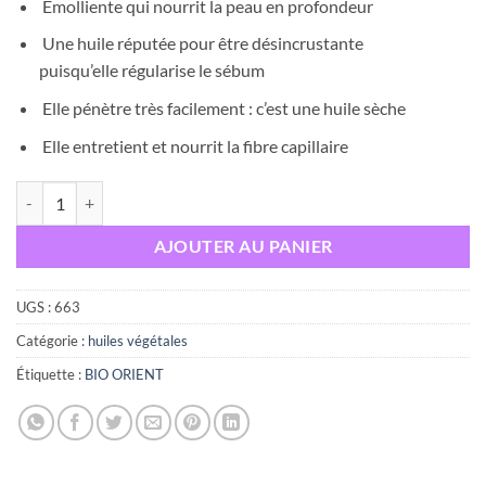
Emolliente qui nourrit la peau en profondeur
Une huile réputée pour être désincrustante
puisqu’elle régularise le sébum
Elle pénètre très facilement : c’est une huile sèche
Elle entretient et nourrit la fibre capillaire
quantité de BIO ORIENT Huile de PEPIN DE RAISIN, 10ML
AJOUTER AU PANIER
UGS :
663
Catégorie :
huiles végétales
Étiquette :
BIO ORIENT