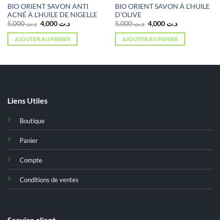
BIO ORIENT SAVON ANTI
BIO ORIENT SAVON À L’HUILE
ACNÉ À L’HUILE DE NIGELLE
D’OLIVE
Le
Le
Le
Le
5,000
د.ت
4,000
د.ت
5,000
د.ت
4,000
د.ت
prix
prix
prix
prix
initial
actuel
initial
actuel
AJOUTER AU PANIER
AJOUTER AU PANIER
était :
est :
était :
est :
د.ت 4,000.
د.ت 5,000.
د.ت 4,000.
د.ت 5,000.
Liens Utiles
Boutique
Panier
Compte
Conditions de ventes
Service client