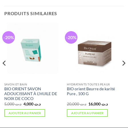
PRODUITS SIMILAIRES
-20%
-20%
SAVON ET BAIN
HYDRATANTS TOUTES PEAUX
BIO ORIENT SAVON
BIO orient Beurre de karité
ADOUCISSANT À L’HUILE DE
Pure , 100 G
NOIX DE COCO
Le
Le
Le
Le
5,000
د.ت
4,000
د.ت
20,000
د.ت
16,000
د.ت
prix
prix
prix
prix
initial
actuel
initial
actuel
AJOUTER AU PANIER
AJOUTER AU PANIER
était :
est :
était :
est :
د.ت 16,000.
د.ت 20,000.
د.ت 4,000.
د.ت 5,000.