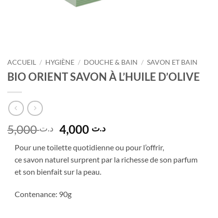
ACCUEIL
/
HYGIÈNE
/
DOUCHE & BAIN
/
SAVON ET BAIN
BIO ORIENT SAVON À L’HUILE D’OLIVE
Le
Le
5,000
4,000
د.ت
د.ت
prix
prix
Pour une toilette quotidienne ou pour l’offrir,
initial
actuel
ce savon naturel surprent par la richesse de son parfum
était :
est :
et son bienfait sur la peau.
د.ت 4,000.
د.ت 5,000.
Contenance: 90g