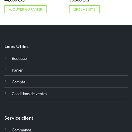
44,000
د.ت
33,000
د.ت
AJOUTER AU PANIER
LIRE LA SUITE
Liens Utiles
Boutique
Panier
Compte
Conditions de ventes
Service client
Commande