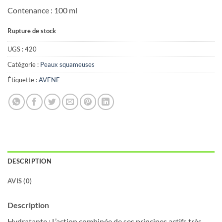
Contenance : 100 ml
Rupture de stock
UGS :
420
Catégorie :
Peaux squameuses
Étiquette :
AVENE
DESCRIPTION
AVIS (0)
Description
Hydratante : L’action combinée de ses principes actifs très