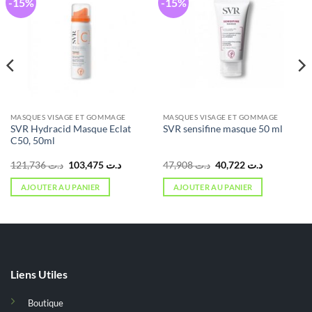
-15%
-15%
MASQUES VISAGE ET GOMMAGE
MASQUES VISAGE ET GOMMAGE
SVR Hydracid Masque Eclat
SVR sensifine masque 50 ml
C50, 50ml
Le
Le
Le
Le
121,736
د.ت
103,475
د.ت
47,908
د.ت
40,722
د.ت
prix
prix
prix
prix
initial
actuel
initial
actuel
AJOUTER AU PANIER
AJOUTER AU PANIER
était :
est :
était :
est :
د.ت 40,722.
د.ت 47,908.
د.ت 103,475.
د.ت 121,736.
Liens Utiles
Boutique