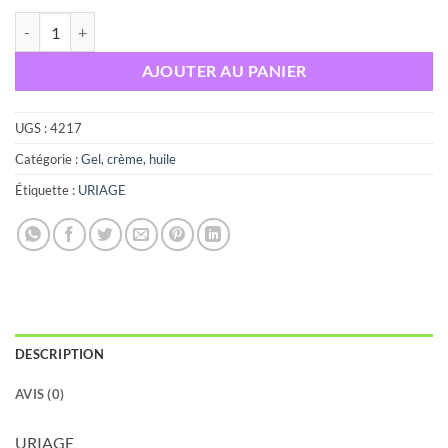
quantité de URIAGE Xemose Syndet Nettoyant Doux Peaux Très Sèch
AJOUTER AU PANIER
UGS :
4217
Catégorie :
Gel, crème, huile
Étiquette :
URIAGE
DESCRIPTION
AVIS (0)
URIAGE