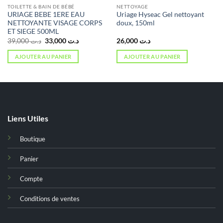
TOILETTE & BAIN DE BÉBÉ
NETTOYAGE
URIAGE BEBE 1ERE EAU
Uriage Hyseac Gel nettoyant
NETTOYANTE VISAGE CORPS
doux, 150ml
ET SIEGE 500ML
Le
Le
39,000
د.ت
33,000
د.ت
26,000
د.ت
prix
prix
initial
actuel
AJOUTER AU PANIER
AJOUTER AU PANIER
était :
est :
د.ت 33,000.
د.ت 39,000.
د.ت 40,000.
Liens Utiles
Boutique
Panier
Compte
Conditions de ventes