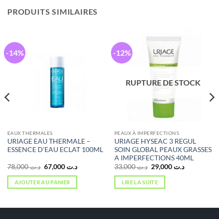
PRODUITS SIMILAIRES
-14%
-12%
RUPTURE DE STOCK
EAUX THERMALES
PEAUX À IMPERFECTIONS
URIAGE EAU THERMALE –
URIAGE HYSEAC 3 REGUL
ESSENCE D’EAU ECLAT 100ML
SOIN GLOBAL PEAUX GRASSES
A IMPERFECTIONS 40ML
Le
Le
Le
Le
78,000
د.ت
67,000
د.ت
33,000
د.ت
29,000
د.ت
prix
prix
prix
prix
initial
actuel
initial
actuel
AJOUTER AU PANIER
LIRE LA SUITE
était :
est :
était :
est :
د.ت 29,000.
د.ت 33,000.
د.ت 67,000.
د.ت 78,000.