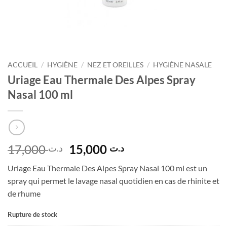
ACCUEIL
/
HYGIÈNE
/
NEZ ET OREILLES
/
HYGIÈNE NASALE
Uriage Eau Thermale Des Alpes Spray
Nasal 100 ml
Le
Le
17,000
15,000
د.ت
د.ت
prix
prix
Uriage Eau Thermale Des Alpes Spray Nasal 100 ml est un
initial
actuel
spray qui permet le lavage nasal quotidien en cas de rhinite et
était :
est :
de rhume
د.ت 15,000.
د.ت 17,000.
Rupture de stock