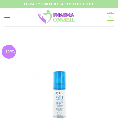
Passer
LIVRAISON GRATUITE À PARTIR DE 150 DT
au
contenu
0
-12%