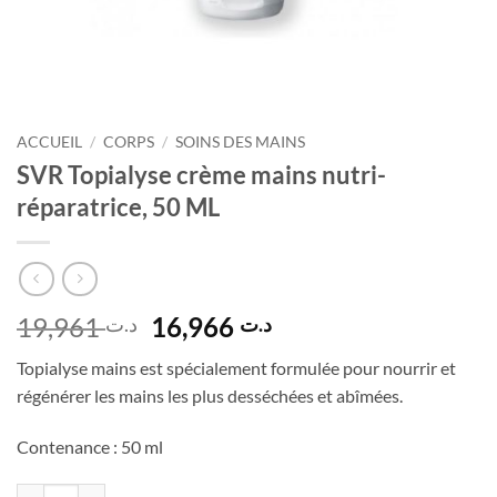
ACCUEIL
/
CORPS
/
SOINS DES MAINS
SVR Topialyse crème mains nutri-
réparatrice, 50 ML
Le
Le
19,961
16,966
د.ت
د.ت
prix
prix
Topialyse mains est spécialement formulée pour nourrir et
initial
actuel
régénérer les mains les plus desséchées et abîmées.
était :
est :
د.ت 16,966.
د.ت 19,961.
Contenance : 50 ml
quantité de SVR Topialyse crème mains nutri-réparatrice, 50 ML