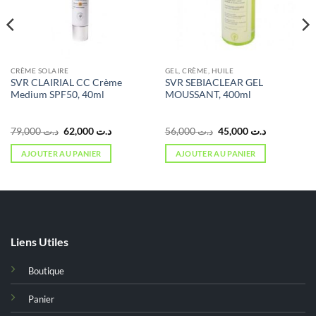
CRÈME SOLAIRE
GEL, CRÈME, HUILE
SVR CLAIRIAL CC Crème
SVR SEBIACLEAR GEL
Medium SPF50, 40ml
MOUSSANT, 400ml
Le
Le
Le
Le
79,000
د.ت
62,000
د.ت
56,000
د.ت
45,000
د.ت
prix
prix
prix
prix
initial
actuel
initial
actuel
AJOUTER AU PANIER
AJOUTER AU PANIER
était :
est :
était :
est :
د.ت 45,000.
د.ت 56,000.
د.ت 62,000.
د.ت 79,000.
د.ت 60,000.
Liens Utiles
Boutique
Panier