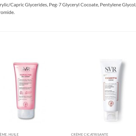
ylic/Capric Glycerides, Peg-7 Glyceryl Cocoate, Pentylene Glycol
romide.
ÈME, HUILE
CRÈME CICATRISANTE