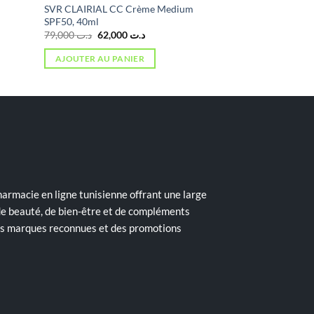
SVR CLAIRIAL CC Crème Medium
SPF50, 40ml
Le
Le
79,000
د.ت
62,000
د.ت
prix
prix
initial
actuel
AJOUTER AU PANIER
était :
est :
د.ت 62,000.
د.ت 79,000.
armacie en ligne tunisienne offrant une large
de beauté, de bien-être et de compléments
des marques reconnues et des promotions