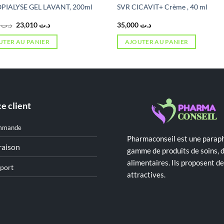
OPIALYSE GEL LAVANT, 200ml
SVR CICAVIT+ Crème , 40 ml
Le
Le
7,071
د.ت
23,010
د.ت
35,000
د.ت
prix
prix
initial
actuel
UTER AU PANIER
AJOUTER AU PANIER
était :
est :
د.ت 23,010.
د.ت 27,071.
e client
mmande
Pharmaconseil est une paraph
raison
gamme de produits de soins, 
alimentaires. Ils proposent 
port
attractives.