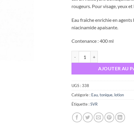
était :
rougeurs. Pour visage, yeux et 
Eau fraîche enrichie en agents
niacinamide apaisante.
Contenance : 400 ml
quantité de SVR Sensifine AR Eau 
AJOUTER AU P
UGS :
338
Catégorie :
Eau, tonique, lotion
Étiquette :
SVR