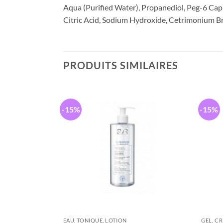
Aqua (Purified Water), Propanediol, Peg-6 Capr
Citric Acid, Sodium Hydroxide, Cetrimonium B
PRODUITS SIMILAIRES
-15%
-15%
SOINS HYDRATATION PEAUX SÈCHES ET ATOPIQUES
EAU, TONIQUE, LOTION
GEL, CR