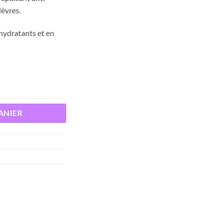
est :
lèvres.
د.ت 44,000.
د.ت 52,000.
 hydratants et en
micellaire, 400 ml
ANIER