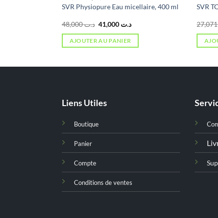
 PROTECT +,
SVR Physiopure Eau micellaire, 400 ml
SVR T
Le
Le
48,000
د.ت
41,000
د.ت
2
prix
prix
initial
actuel
AJOUTER AU PANIER
AJO
était :
est :
د.ت 41,000.
د.ت 48,000.
Liens Utiles
Servic
Boutique
Co
Liv
Panier
Sup
Compte
Conditions de ventes