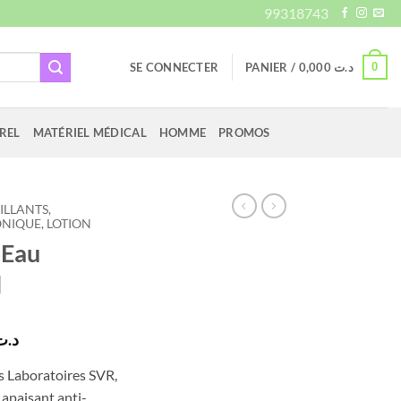
99318743
0
SE CONNECTER
PANIER /
0,000
د.ت
REL
MATÉRIEL MÉDICAL
HOMME
PROMOS
LLANTS,
ONIQUE, LOTION
 Eau
l
Le
د.ت
prix
es Laboratoires SVR,
actuel
apaisant anti-