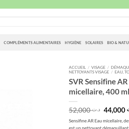
COMPLÉMENTS ALIMENTAIRES
HYGIÈNE
SOLAIRES
BIO & NATU
ACCUEIL
/
VISAGE
/
DÉMAQUI
NETTOYANTS VISAGE
/
EAU, T
SVR Sensifine AR
micellaire, 400 m
Le
52,000
44,000
د.ت
prix
Sensifine AR Eau micellaire, d
initial
est un nettoyant démaquillant 