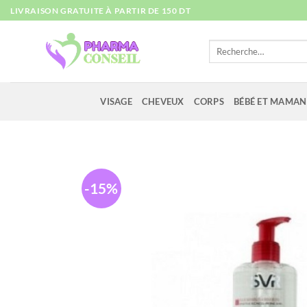
Passer
LIVRAISON GRATUITE À PARTIR DE 150 DT
au
contenu
Recherche
pour :
VISAGE
CHEVEUX
CORPS
BÉBÉ ET MAMAN
-15%