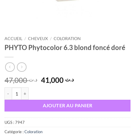
ACCUEIL
/
CHEVEUX
/
COLORATION
PHYTO Phytocolor 6.3 blond foncé doré
Le
Le
47,000
41,000
د.ت
د.ت
prix
prix
quantité de PHYTO Phytocolor 6.3 blond foncé doré
initial
actuel
était :
est :
AJOUTER AU PANIER
د.ت 41,000.
د.ت 47,000.
UGS :
7947
Catégorie :
Coloration