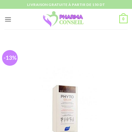
Passer
LIVRAISON GRATUITE À PARTIR DE 150 DT
au
contenu
0
-13%