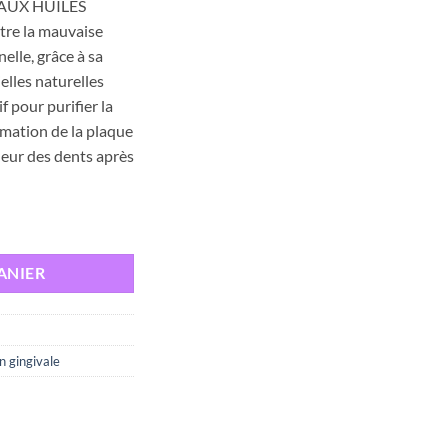
AUX HUILES
tre la mauvaise
elle, grâce à sa
elles naturelles
f pour purifier la
rmation de la plaque
heur des dents après
 BAIN DE BOUCHE AUX HUILES ESSENTIELLES,125ml
ANIER
n gingivale