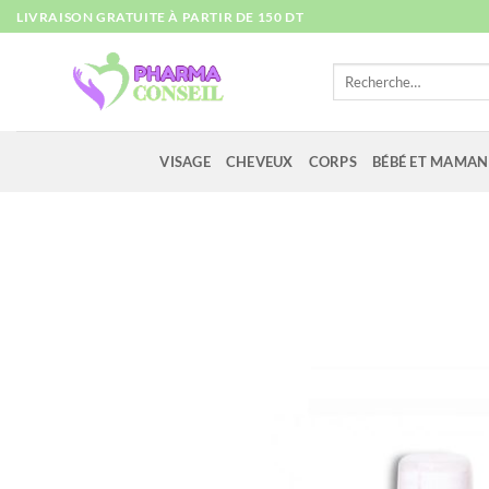
Passer
LIVRAISON GRATUITE À PARTIR DE 150 DT
au
contenu
Recherche
pour :
VISAGE
CHEVEUX
CORPS
BÉBÉ ET MAMAN