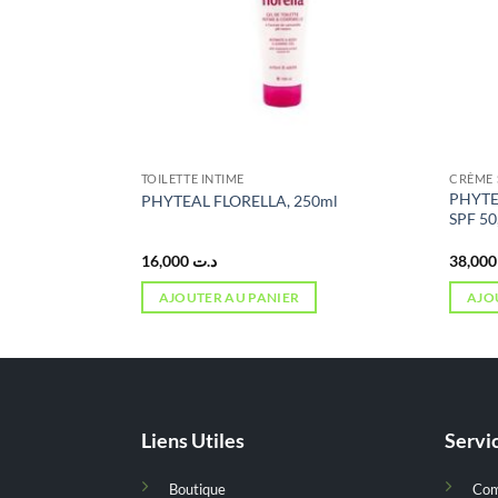
TOILETTE INTIME
CRÈME 
IBLE BEBES,
PHYTE
PHYTEAL FLORELLA, 250ml
SPF50, 50ML
SPF 50
16,000
د.ت
3
AJOUTER AU PANIER
AJO
Liens Utiles
Servic
Boutique
Co