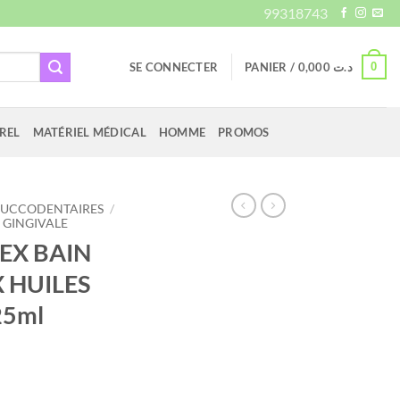
99318743
0
SE CONNECTER
PANIER /
0,000
د.ت
REL
MATÉRIEL MÉDICAL
HOMME
PROMOS
BUCCODENTAIRES
/
 GINGIVALE
EX BAIN
 HUILES
25ml