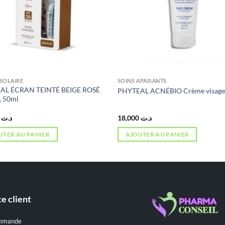
SOLAIRE
SOINS APAISANTS
AL ÉCRAN TEINTÉ BEIGE ROSÉ
PHYTEAL ACNÉBIO Crème visage
, 50ml
8,000
د.ت
18,000
د.ت
UTER AU PANIER
AJOUTER AU PANIER
e client
mmande