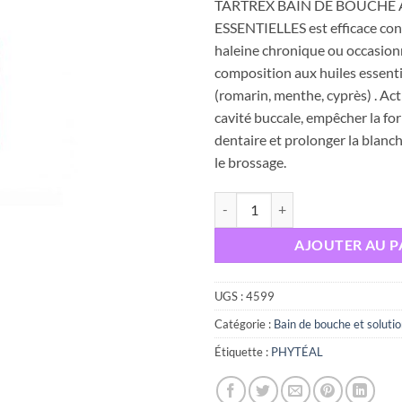
TARTREX BAIN DE BOUCHE 
ESSENTIELLES est efficace con
haleine chronique ou occasionn
composition aux huiles essenti
(romarin, menthe, cyprès) . Acti
cavité buccale, empêcher la fo
dentaire et prolonger la blanc
le brossage.
quantité de PHYTEAL TARTREX
AJOUTER AU P
UGS :
4599
Catégorie :
Bain de bouche et solutio
Étiquette :
PHYTÉAL