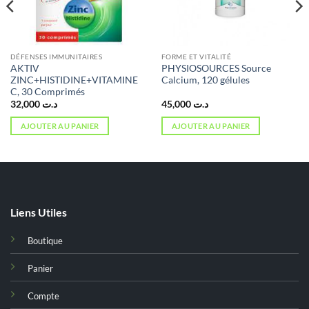
DÉFENSES IMMUNITAIRES
FORME ET VITALITÉ
AKTIV
PHYSIOSOURCES Source
ZINC+HISTIDINE+VITAMINE
Calcium, 120 gélules
C, 30 Comprimés
32,000
د.ت
45,000
د.ت
AJOUTER AU PANIER
AJOUTER AU PANIER
Liens Utiles
Boutique
Panier
Compte